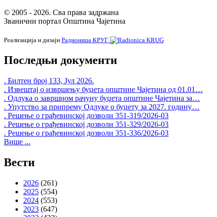
© 2005 - 2026. Сва права задржана
Званични портал Општина Чајетина
Реализација и дизајн
Радионица КРУГ
Последњи документи
. Билтен број 133, Јул 2026.
. Извештај о извршењу буџета општине Чајетина од 01.01…
. Одлука о завршном рачуну буџета општине Чајетина за…
. Упутство за припрему Одлуке о буџету за 2027. годину…
. Решење о грађевинској дозволи 351-319/2026-03
. Решење о грађевинској дозволи 351-329/2026-03
. Решење о грађевинској дозволи 351-336/2026-03
Више ...
Вести
2026
(261)
2025
(554)
2024
(553)
2023
(647)