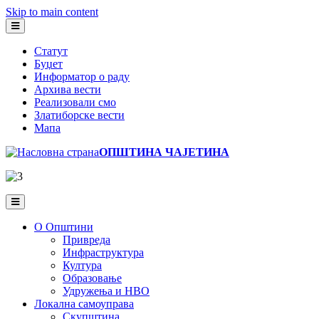
Skip to main content
Статут
Буџет
Информатор о раду
Архива вести
Реализовали смо
Златиборске вести
Мапа
ОПШТИНА ЧАЈЕТИНА
О Општини
Привреда
Инфраструктура
Култура
Образовање
Удружења и НВО
Локална самоуправа
Скупштина