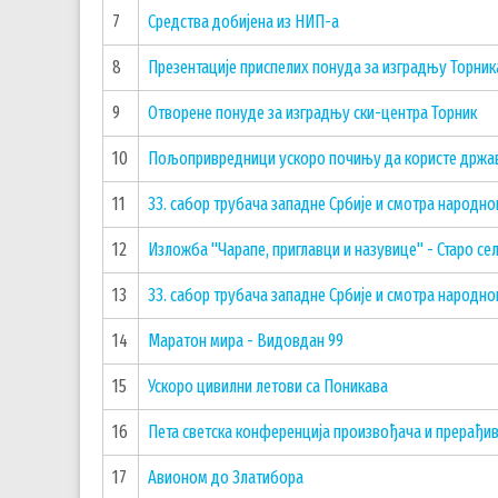
7
Средства добијена из НИП-а
8
Презентације приспелих понуда за изградњу Торник
9
Отворене понуде за изградњу ски-центра Торник
10
Пољопривредници ускоро почињу да користе држав
11
33. сабор трубача западне Србије и смотра народн
12
Изложба "Чарапе, приглавци и назувице" - Старо се
13
33. сабор трубача западне Србије и смотра народн
14
Маратон мира - Видовдан 99
15
Ускоро цивилни летови са Поникава
16
Пета светска конференција произвођача и прерађи
17
Авионом до Златибора