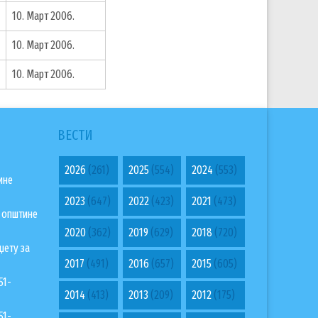
10. Март 2006.
10. Март 2006.
10. Март 2006.
ВЕСТИ
2026
(261)
2025
(554)
2024
(553)
ине
2023
(647)
2022
(423)
2021
(473)
а општине
2020
(362)
2019
(629)
2018
(720)
џету за
2017
(491)
2016
(657)
2015
(605)
51-
2014
(413)
2013
(209)
2012
(175)
51-