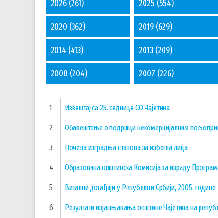
2026
(261)
2025
(554)
2020
(362)
2019
(629)
2014
(413)
2013
(209)
2008
(204)
2007
(226)
1
Извештај са 25. седнице СО Чајетина
2
Обавештење о подршци некомерцијалним пољопри
3
Почела изградња станова за избегла лица
4
Образована општинска Комисија за израду Прогр
5
Витални догађаји у Републици Србији, 2005. године
6
Резултати изјашњавања општине Чајетина на репу