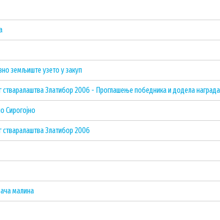
а
но земљиште узето у закуп
ог стваралаштва Златибор 2006 - Проглашење победника и додела награда
ло Сирогојно
ог стваралаштва Златибор 2006
вача малина