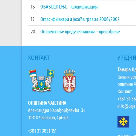
18
ОБАВЕШТЕЊЕ - калцификација
19
Оглас-фијакери и јахаћа грла за 2006/2007.
20
Обавештење предузетницима - превођење
КОНТАКТ
УРЕДНИ
Тамара Ц
Главни ур
општине Ч
Контакт:
+381 31 3
ОПШТИНА ЧАЈЕТИНА
info@cajet
Александра Карађорђевића 34
31310 Чајетина, Србија
+381 31 3831 151