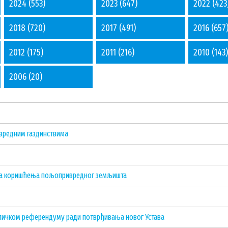
2024
(553)
2023
(647)
2022
(423
2018
(720)
2017
(491)
2016
(657
2012
(175)
2011
(216)
2010
(143)
2006
(20)
вредним газдинствима
ама коришћења пољопривредног земљишта
бличком референдуму ради потврђивања новог Устава