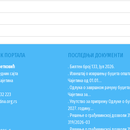
К ПОРТАЛА
ПОСЛЕДЊИ ДОКУМЕНТИ
ветковић
. Билтен број 133, Јул 2026.
едник сајта
. Извештај о извршењу буџета општ
ајетина
Чајетина од 01.01…
. Одлука о завршном рачуну буџет
832 223
Чајетина за…
ina.org.rs
. Упутство за припрему Одлуке о бу
2027. годину…
. Решење о грађевинској дозволи 3
319/2026-03
. Решење о грађевинској дозволи 3