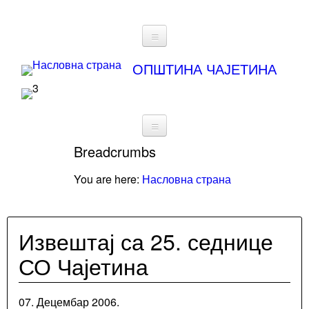
Статут
ОПШТИНА ЧАЈЕТИНА
Буџет
Информатор
о
Breadcrumbs
О
раду
Општини
You are here:
Насловна страна
Архива
Привреда
вести
Инфраструктура
Извештај са 25. седнице
Реализовали
Култура
смо
СО Чајетина
Образовање
Златиборске
Удружења
и
вести
07. Децембар 2006.