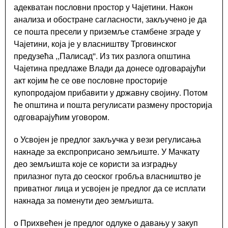
адекватан пословни простор у Чајетини. Након
Контакти
анализа и обостране сагласности, закључено је да
Запослени
се пошта пресели у приземље стамбене зграде у
у
Чајетини, која је у власништву Трговинског
Општинској
предузећа ,,Палисад''. Из тих разлога општина
управи
Чајетина предлаже Влади да донесе одговарајући
Важни
акт којим ће се ове пословне просторије
телефони
купопродајом прибавити у државну својину. Потом
Поставите
ће општина и пошта регулисати размену просторија
питање
одговарајућим уговором.
Претражи
о Усвојен је предлог закључка у вези регулисања
накнаде за експроприсано земљиште. У Мачкату
Search
део земљишта које се користи за изградњу
form
прилазног пута до сеоског гробља власништво је
приватног лица и усвојен је предлог да се исплати
Претражи
накнада за поменути део земљишта.
о Прихвећен је предлог одлуке о давању у закуп