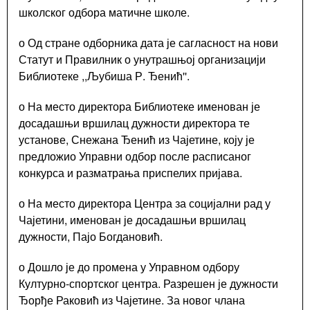
милиција
школског одбора матичне школе.
Општине
Чајетина
о Од стране одборника дата је сагласност на нови
Интерна
Статут и Правилник о унутрашњој организацији
ревизија
Библиотеке ,,Љубиша Р. Ђенић''.
о На место директора Библиотеке именован је
досадашњи вршилац дужности директора те
установе, Снежана Ђенић из Чајетине, коју је
предложио Управни одбор после расписаног
Услуге
конкурса и разматрања приспелих пријава.
Портал
Е-
о На место директора Центра за социјални рад у
управа
Чајетини, именован је досадашњи вршилац
Водич
дужности, Пајо Богдановић.
кроз
локалну
о Дошло је до промена у Управном одбору
управу
Културно-спортског центра. Разрешен је дужности
Писарница
Ђорђе Раковић из Чајетине. За новог члана