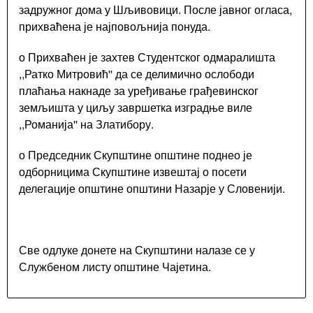
задружног дома у Шљивовици. После јавног огласа,
прихваћена је најповољнија понуда.
о Прихваћен је захтев Студентског одмаралишта
,,Ратко Митровић'' да се делимично ослободи
плаћања накнаде за уређивање грађевинског
земљишта у циљу завршетка изградње виле
,,Романија'' на Златибору.
о Председник Скупштине општине поднео је
одборницима Скупштине извештај о посети
делегације општине општини Назарје у Словенији.
Све одлуке донете на Скупштини налазе се у
Службеном листу општине Чајетина.