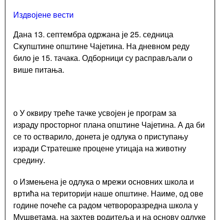
НВО
Издвојене вести
Мапа
Локална
Дана 13. септембра одржана је 25. седница
самоуправа
Скупштине општине Чајетина. На дневном реду
било је 15. тачака. Одборници су расправљали о
Скупштина
више питања.
Председник
Општинско
веће
о У оквиру треће тачке усвојен је програм за
Општинска
управа
израду просторног плана општине Чајетина. А да би
се то остварило, донета је одлука о приступању
Општинско
изради Стратешке процене утицаја на животну
правобранилаштво
средину.
Месне
заједнице
о Измењена је одлука о мрежи основних школа и
Јавна
вртића на територији наше општине. Наиме, од ове
предузећа
године почеће са радом четвороразредна школа у
Комунална
Мушветама, на захтев родитеља и на основу одлуке