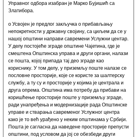
Управног одбора изабран је Марко Бујишић са
Виртуелни
Златибора.
матичар
о Усвојен је предлог закључка о прибављању
Конкурси,
позиви,
непокретности у државну својину, са циљем да се у
обавештења
нашој општини направи савремени Услужни центар.
У делу постојеће зграде општине Чајетина, где је
Подношење
захтева
смештена Општинска управа и други органи, налази
Урбанизам
се пошта, којој припада тај део зграде као
ГИС
кориснику. У том делу, у приземљу поште налазе се
Чајетина
пословне просторије, које се користе за шалтерску
службу, а ту су и просторије у којима је централа и
Поставите
нам
друга опрема. Општина има потребу да прибави на
питање
коришћење просторије поште у приземљу зграде,
ради унапређења и модернизације рада Општинске
управе и стварања савременог Услужног центра
како је то већ урађено у неким општинама у Србији.
Пошта је сагласна да наведене просторије препусти
Документа
општини, под условом да јој се обезбеди други