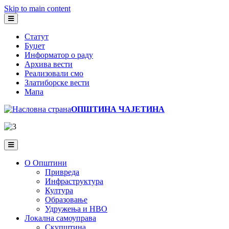
Skip to main content
Статут
Буџет
Информатор о раду
Архива вести
Реализовали смо
Златиборске вести
Мапа
ОПШТИНА ЧАЈЕТИНА
О Општини
Привреда
Инфраструктура
Култура
Образовање
Удружења и НВО
Локална самоуправа
Скупштина