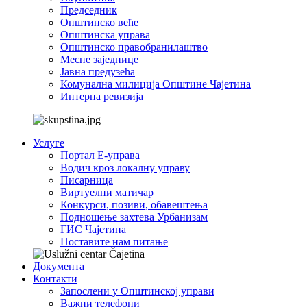
Председник
Општинско веће
Општинска управа
Општинско правобранилаштво
Месне заједнице
Јавна предузећа
Комунална милиција Општине Чајетина
Интерна ревизија
Услуге
Портал Е-управа
Водич кроз локалну управу
Писарница
Виртуелни матичар
Конкурси, позиви, обавештења
Подношење захтева Урбанизам
ГИС Чајетина
Поставите нам питање
Документа
Контакти
Запослени у Општинској управи
Важни телефони