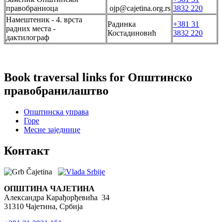
правобраниоца
ojp@cajetina.org.rs
3832 220
Намештеник - 4. врста
Радинка
+381 31
радних места -
Костадиновић
3832 220
дактилограф
Book traversal links for Општинско
правобранилаштво
Општинска управа
Горе
Месне заједнице
Контакт
ОПШТИНА ЧАЈЕТИНА
Александра Карађорђевића 34
31310 Чајетина, Србија