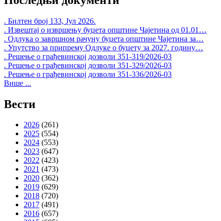
. Билтен број 133, Јул 2026.
. Извештај о извршењу буџета општине Чајетина од 01.01…
. Одлука о завршном рачуну буџета општине Чајетина за…
. Упутство за припрему Одлуке о буџету за 2027. годину…
. Решење о грађевинској дозволи 351-319/2026-03
. Решење о грађевинској дозволи 351-329/2026-03
. Решење о грађевинској дозволи 351-336/2026-03
Више ...
Вести
2026
(261)
2025
(554)
2024
(553)
2023
(647)
2022
(423)
2021
(473)
2020
(362)
2019
(629)
2018
(720)
2017
(491)
2016
(657)