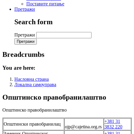
Поставите питање
Претражи
Search form
Претражи
Breadcrumbs
You are here:
Насловна страна
Локална самоуправа
Општинско правобранилаштво
Општинско правобранилаштво
+381 31
Општински правобранилац
ojp@cajetina.org.rs
3832 220
Заменик Општинског
+381 31