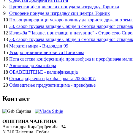
7
Средства добијена из НИП-а
8
Презентације приспелих понуда за изградњу Торника
9
Отворене понуде за изградњу ски-центра Торник
10
Пољопривредници ускоро почињу да користе државно земљи
11
33. сабор трубача западне Србије и смотра народног ствара
12
Изложба "Чарапе, приглавци и назувице" - Старо село Сиро
13
33. сабор трубача западне Србије и смотра народног ствара
14
Маратон мира - Видовдан 99
15
Ускоро цивилни летови са Поникава
16
Пета светска конференција произвођача и прерађивача мали
17
Авионом до Златибора
18
ОБАВЕШТЕЊЕ - калцификација
19
Оглас-фијакери и јахаћа грла за 2006/2007.
20
Обавештење предузетницима - превођење
Контакт
ОПШТИНА ЧАЈЕТИНА
Александра Карађорђевића 34
31310 Чајетина, Србија