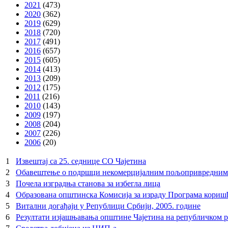
2021
(473)
2020
(362)
2019
(629)
2018
(720)
2017
(491)
2016
(657)
2015
(605)
2014
(413)
2013
(209)
2012
(175)
2011
(216)
2010
(143)
2009
(197)
2008
(204)
2007
(226)
2006
(20)
1
Извештај са 25. седнице СО Чајетина
2
Обавештење о подршци некомерцијалним пољопривредним
3
Почела изградња станова за избегла лица
4
Образована општинска Комисија за израду Програма кори
5
Витални догађаји у Републици Србији, 2005. године
6
Резултати изјашњавања општине Чајетина на републичком 