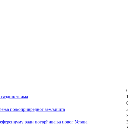
 газдинствима
шћења пољопривредног земљишта
референдуму ради потврђивања новог Устава