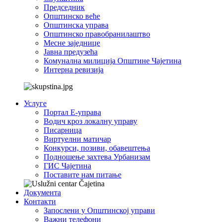
Председник
Општинско веће
Општинска управа
Општинско правобранилаштво
Месне заједнице
Јавна предузећа
Комунална милиција Општине Чајетина
Интерна ревизија
Услуге
Портал Е-управа
Водич кроз локалну управу
Писарница
Виртуелни матичар
Конкурси, позиви, обавештења
Подношење захтева Урбанизам
ГИС Чајетина
Поставите нам питање
Документа
Контакти
Запослени у Општинској управи
Важни телефони