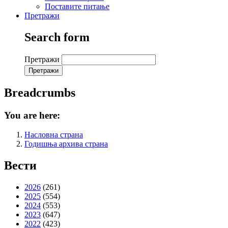
Поставите питање
Претражи
Search form
Претражи
Breadcrumbs
You are here:
Насловна страна
Годишња архива страна
Вести
2026
(261)
2025
(554)
2024
(553)
2023
(647)
2022
(423)