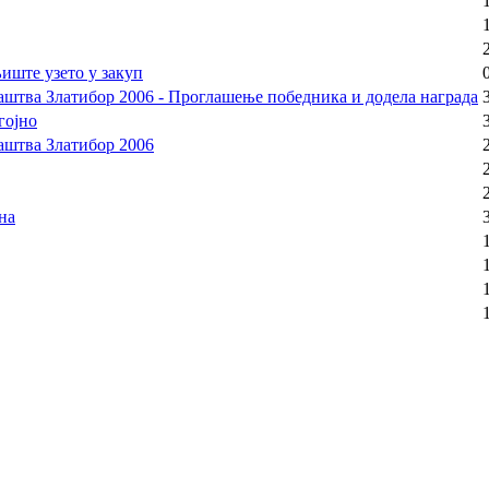
ште узето у закуп
лаштва Златибор 2006 - Проглашење победника и додела награда
гојно
лаштва Златибор 2006
на