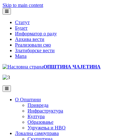
Skip to main content
Статут
Буџет
Информатор о раду
Архива вести
Реализовали смо
Златиборске вести
Мапа
ОПШТИНА ЧАЈЕТИНА
О Општини
Привреда
Инфраструктура
Култура
Образовање
Удружења и НВО
Локална самоуправа
Скупштина