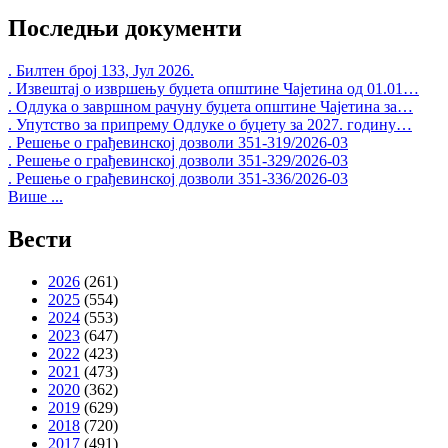
Последњи документи
. Билтен број 133, Јул 2026.
. Извештај о извршењу буџета општине Чајетина од 01.01…
. Одлука о завршном рачуну буџета општине Чајетина за…
. Упутство за припрему Одлуке о буџету за 2027. годину…
. Решење о грађевинској дозволи 351-319/2026-03
. Решење о грађевинској дозволи 351-329/2026-03
. Решење о грађевинској дозволи 351-336/2026-03
Више ...
Вести
2026
(261)
2025
(554)
2024
(553)
2023
(647)
2022
(423)
2021
(473)
2020
(362)
2019
(629)
2018
(720)
2017
(491)