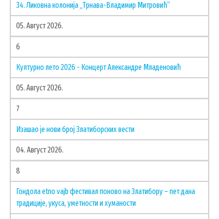
34. Ликовна колонија „Трнава-Владимир Митровић”
ГИС ЧАЈЕТИНА
ПОСТАВИТЕ НАМ ПИТАЊЕ
05. Август 2026.
6
Културно лето 2026 - Концерт Александре Младеновић
05. Август 2026.
7
Изашао је нови број Златиборских вести
04. Август 2026.
8
ДОКУМЕНТА
Гондола etno vajb фестивал поново на Златибору – пет дана
традиције, укуса, уметности и хуманости
КОНТАКТИ