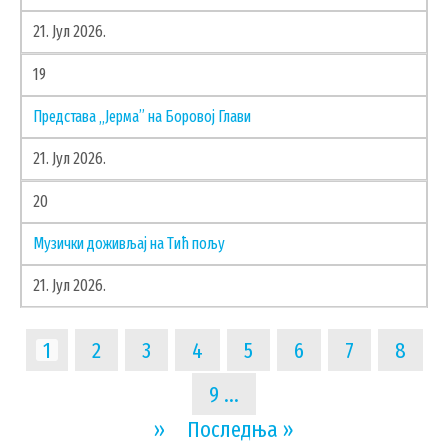
21. Јул 2026.
19
Представа „Јерма” на Боровој Глави
21. Јул 2026.
20
Музички доживљај на Тић пољу
21. Јул 2026.
Pagination
Current
1
Page
2
Page
3
Page
4
Page
5
Page
6
Page
7
Page
8
page
Page
9
…
Next
››
Last
Последња »