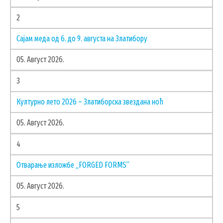
2
Сајам меда од 6. до 9. августа на Златибору
05. Август 2026.
3
Културно лето 2026 – Златиборска звездана ноћ
УСЛУГЕ
05. Август 2026.
ПОРТАЛ Е-УПРАВА
4
ВОДИЧ КРОЗ ЛОКАЛНУ УПРАВУ
ПИСАРНИЦА
Отварање изложбе „FORGED FORMS”
ВИРТУЕЛНИ МАТИЧАР
05. Август 2026.
КОНКУРСИ, ПОЗИВИ, ОБАВЕШТЕЊА
5
ПОДНОШЕЊЕ ЗАХТЕВА УРБАНИЗАМ