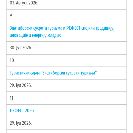
03. Август 2026.
ЗАПОСЛЕНИ У ОПШТИНСКОЈ УПРАВИ
9
ВАЖНИ ТЕЛЕФОНИ
ПОСТАВИТЕ ПИТАЊЕ
Златиборски сусрети туризма и РЕФЕСТ спојили традицију,
иновације и енергију младих
30. Јул 2026.
SEARCH
ПРЕТРАЖИ
10
FORM
Туристички сајам "Златиборски сусрети туризма"
29. Јул 2026.
11
РЕФЕСТ 2026
29. Јул 2026.