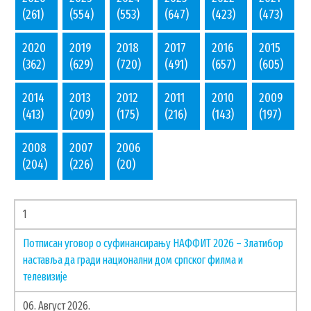
(261)
(554)
(553)
(647)
(423)
(473)
УДРУЖЕЊА И НВО
2020
2019
2018
2017
2016
2015
ЛОКАЛНА САМОУПРАВА
(362)
(629)
(720)
(491)
(657)
(605)
СКУПШТИНА
2014
2013
2012
2011
2010
2009
ПРЕДСЕДНИК
(413)
(209)
(175)
(216)
(143)
(197)
ОПШТИНСКО ВЕЋЕ
ОПШТИНСКА УПРАВА
2008
2007
2006
(204)
(226)
(20)
ОПШТИНСКО ПРАВОБРАНИЛАШТВО
МЕСНЕ ЗАЈЕДНИЦЕ
ЈАВНА ПРЕДУЗЕЋА
1
КОМУНАЛНА МИЛИЦИЈА ОПШТИНЕ
Потписан уговор о суфинансирању НАФФИТ 2026 – Златибор
ЧАЈЕТИНА
наставља да гради национални дом српског филма и
ИНТЕРНА РЕВИЗИЈА
телевизије
06. Август 2026.