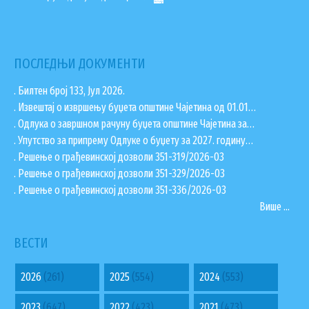
ПОСЛЕДЊИ ДОКУМЕНТИ
. Билтен број 133, Јул 2026.
. Извештај о извршењу буџета општине Чајетина од 01.01…
. Одлука о завршном рачуну буџета општине Чајетина за…
. Упутство за припрему Одлуке о буџету за 2027. годину…
. Решење о грађевинској дозволи 351-319/2026-03
. Решење о грађевинској дозволи 351-329/2026-03
. Решење о грађевинској дозволи 351-336/2026-03
Више ...
ВЕСТИ
2026
(261)
2025
(554)
2024
(553)
2023
(647)
2022
(423)
2021
(473)