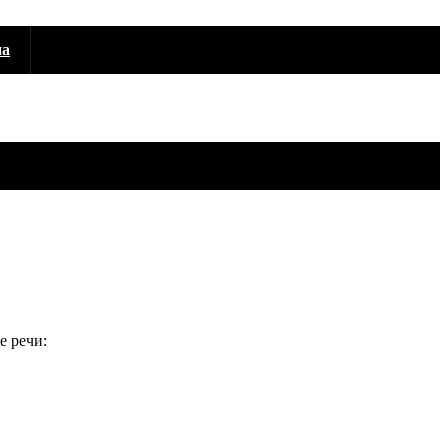
а
е речи: