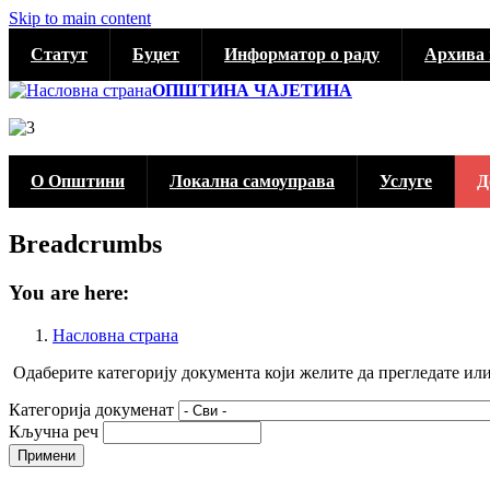
Skip to main content
Статут
Буџет
Информатор о раду
Архива 
ОПШТИНА ЧАЈЕТИНА
О Општини
Локална самоуправа
Услуге
Д
Breadcrumbs
You are here:
Насловна страна
Одаберите категорију документа који желите да прегледате ил
Категорија докуменат
Кључна реч