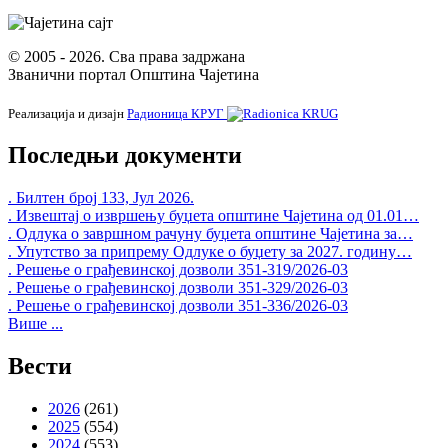
© 2005 - 2026. Сва права задржана
Званични портал Општина Чајетина
Реализација и дизајн
Радионица КРУГ
Последњи документи
. Билтен број 133, Јул 2026.
. Извештај о извршењу буџета општине Чајетина од 01.01…
. Одлука о завршном рачуну буџета општине Чајетина за…
. Упутство за припрему Одлуке о буџету за 2027. годину…
. Решење о грађевинској дозволи 351-319/2026-03
. Решење о грађевинској дозволи 351-329/2026-03
. Решење о грађевинској дозволи 351-336/2026-03
Више ...
Вести
2026
(261)
2025
(554)
2024
(553)