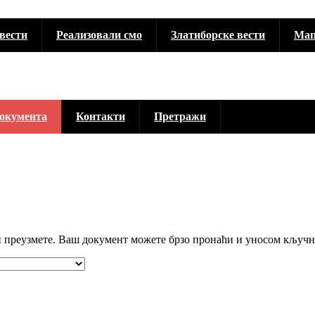
вести
Реализовали смо
Златиборске вести
Мап
окумента
Контакти
Претражи
и преузмете. Ваш документ можете брзо пронаћи и уносом кључн