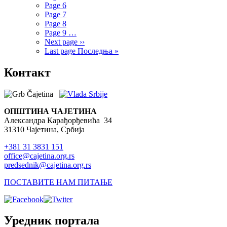
Page
6
Page
7
Page
8
Page
9
…
Next page
››
Last page
Последња »
Контакт
ОПШТИНА ЧАЈЕТИНА
Александра Карађорђевића 34
31310 Чајетина, Србија
+381 31 3831 151
office@cajetina.org.rs
predsednik@cajetina.org.rs
ПОСТАВИТЕ НАМ ПИТАЊЕ
Уредник портала