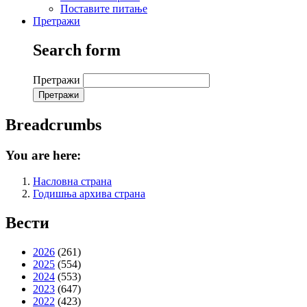
Поставите питање
Претражи
Search form
Претражи
Breadcrumbs
You are here:
Насловна страна
Годишња архива страна
Вести
2026
(261)
2025
(554)
2024
(553)
2023
(647)
2022
(423)