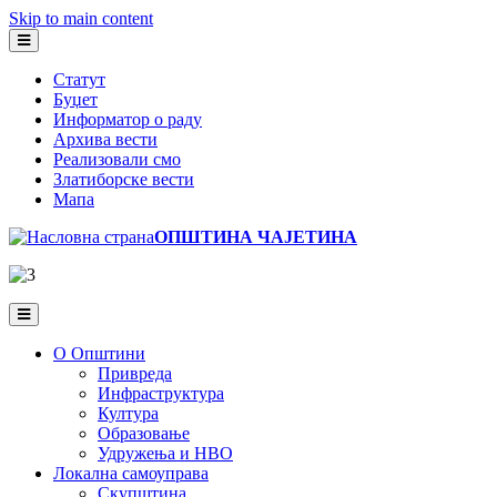
Skip to main content
Статут
Буџет
Информатор о раду
Архива вести
Реализовали смо
Златиборске вести
Мапа
ОПШТИНА ЧАЈЕТИНА
О Општини
Привреда
Инфраструктура
Култура
Образовање
Удружења и НВО
Локална самоуправа
Скупштина