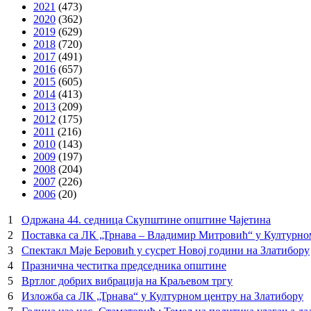
2021
(473)
2020
(362)
2019
(629)
2018
(720)
2017
(491)
2016
(657)
2015
(605)
2014
(413)
2013
(209)
2012
(175)
2011
(216)
2010
(143)
2009
(197)
2008
(204)
2007
(226)
2006
(20)
1
Одржана 44. седница Скупштине општине Чајетина
2
Поставка са ЛК „Трнава – Владимир Митровић“ у Културно
3
Спектакл Маје Беровић у сусрет Новој години на Златибору
4
Празнична честитка председника општине
5
Вртлог добрих вибрација на Краљевом тргу
6
Изложба са ЛК „Трнава“ у Културном центру на Златибору