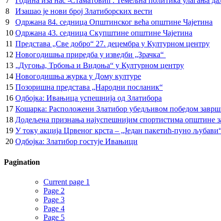
7
Година иза нас -Стаматовић : Темељна политика улагања дал
8
Изашао је нови број Златиборских вести
9
Одржана 84. седница Општинског већа општине Чајетина
10
Одржана 43. седница Скупштине општине Чајетина
11
Представа „Све добро“ 27. децембра у Културном центру
12
Новогодишња приредба у изведби „Зрачка“
13
„Дугоња, Трбоња и Видоња“ у Културном центру
14
Новогодишња журка у Дому културе
15
Позоришна представа „Народни посланик“
16
Одбојка: Ивањица успешнија од Златибора
17
Кошарка: Расположени Златибор убедљивом победом заврш
18
Додељена признања најуспешнијим спортистима општине за
19
У току акција Црвеног крста – „Један пакетић-пуно љубави
20
Одбојка: Златибор гостује Ивањици
Pagination
Current page
1
Page
2
Page
3
Page
4
Page
5