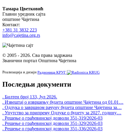
Тамара Цветковић
Главни уредник сајта
општине Чајетина
Контакт:
+381 31 3832 223
info@cajetina.org.rs
© 2005 - 2026. Сва права задржана
Званични портал Општина Чајетина
Реализација и дизајн
Радионица КРУГ
Последњи документи
. Билтен број 133, Јул 2026.
. Извештај о извршењу буџета општине Чајетина од 01.01…
. Одлука о завршном рачуну буџета општине Чајетина за…
. Упутство за припрему Одлуке о буџету за 2027. годину…
. Решење о грађевинској дозволи 351-319/2026-03
. Решење о грађевинској дозволи 351-329/2026-03
. Решење о грађевинској дозволи 351-336/2026-03