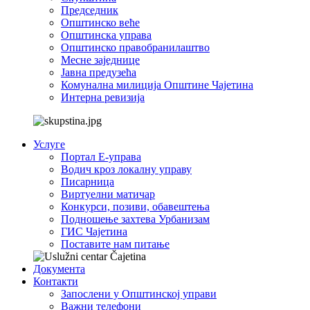
Председник
Општинско веће
Општинска управа
Општинско правобранилаштво
Месне заједнице
Јавна предузећа
Комунална милиција Општине Чајетина
Интерна ревизија
Услуге
Портал Е-управа
Водич кроз локалну управу
Писарница
Виртуелни матичар
Конкурси, позиви, обавештења
Подношење захтева Урбанизам
ГИС Чајетина
Поставите нам питање
Документа
Контакти
Запослени у Општинској управи
Важни телефони