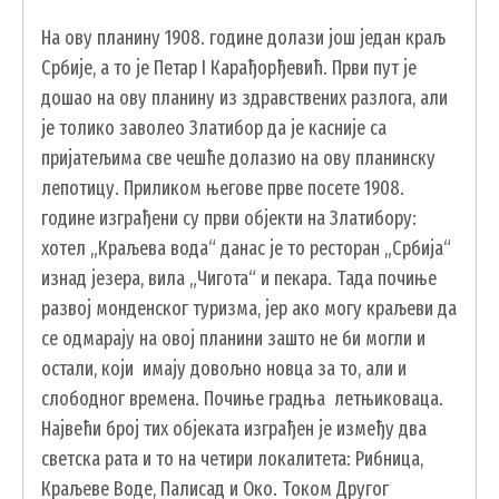
На ову планину 1908. године долази још један краљ
Србије, а то је Петар I Карађорђевић. Први пут је
дошао на ову планину из здравствених разлога, али
је толико заволео Златибор да је касније са
пријатељима све чешће долазио на ову планинску
лепотицу. Приликом његове прве посете 1908.
године изграђени су први објекти на Златибору:
хотел „Краљева вода“ данас је то ресторан „Србија“
изнад језера, вила „Чигота“ и пекара. Тада почиње
развој монденског туризма, јер ако могу краљеви да
се одмарају на овој планини зашто не би могли и
остали, који имају довољно новца за то, али и
слободног времена. Почиње градња летњиковаца.
Највећи број тих објеката изграђен је између два
светска рата и то на четири локалитета: Рибница,
Краљеве Воде, Палисад и Око. Током Другог