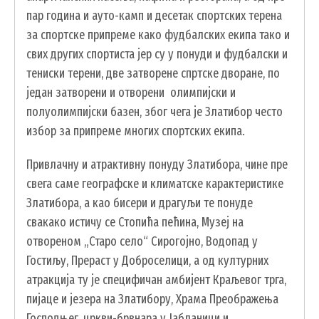
пар година и ауто-камп и десетак спортских терена
за спортске припреме како фудбалских екипа тако и
свих других спортиста јер су у понуди и фудбалски и
SEARCH
ПРЕТРАЖИ
тениски терени, две затворене спртске дворане, по
FORM
један затворени и отворени олимпијски и
полуолимпијски базен, због чега је Златибор често
избор за припреме многих спортских екипа.
Привлачну и атрактивну понуду Златибора, чине пре
свега саме географске и климатске карактеристике
Златибора, а као бисери и драгуљи те понуде
свакако истичу се Стопића пећина, Музеј на
отвореном „Старо село“ Сирогојно, Водопад у
Гостиљу, Прераст у Доброселици, а од културних
атракција ту је специфичан амбијент Краљевог трга,
пијаце и језера на Златибору, Храма Преображења
Господњег, цркви-брвнара у Јабланици и