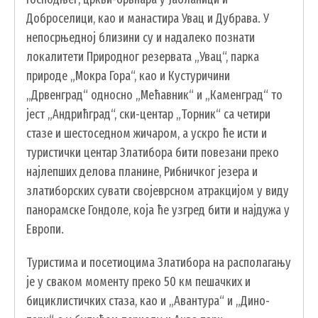
Доброселици, као и манастира Увац и Дубрава. У
непосрњедној близини су и надалеко познати
локалитети Природног резервата „Увац“, парка
природе „Мокра Гора“, као и Кустуричини
„Дрвенград“ односно „Мећавник“ и „Каменград“ то
јест „Андрићград“, ски-центар „Торник“ са четири
стазе и шестоседном жичаром, а ускро ће исти и
туристички центар Златибора бити повезани преко
најлепших делова планине, Рибничког језера и
златиборских сувати својеврсном атракцијом у виду
панорамске Гондоле, која ће узгред бити и најдужа у
Европи.
Туристима и посетиоцима Златибора на располагању
је у сваком моменту преко 50 км пешачких и
бициклистичких стаза, као и „Авантура“ и „Дино-