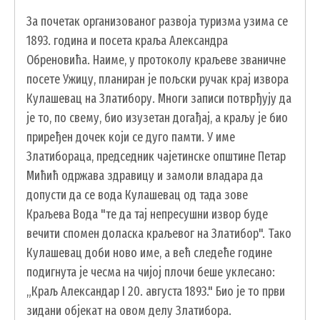
За почетак организованог развоја туризма узима се
1893. година и посета краља Александра
Обреновића. Наиме, у протоколу краљеве званичне
посете Ужицу, планиран је пољски ручак крај извора
Кулашевац на Златибору. Многи записи потврђују да
је то, по свему, био изузетан догађај, а краљу је био
приређен дочек који се дуго памти. У име
Златибораца, председник чајетинске општине Петар
Мићић одржава здравицу и замоли владара да
допусти да се вода Кулашевац од тада зове
Краљева Вода "те да тај непресушни извор буде
вечити спомен доласка краљевог на Златибор". Тако
Кулашевац доби ново име, а већ следеће године
подигнута је чесма на чијој плочи беше уклесано:
„Краљ Александар I 20. августа 1893." Био је то први
зидани објекат на овом делу Златибора.