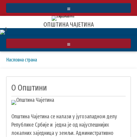
СТАТУТ
ОПШТИНА ЧАЈЕТИНА
БУЏЕТ
ИНФОРМАТОР О РАДУ
О ОПШТИНИ
Breadcrumbs
You
Насловна страна
АРХИВА ВЕСТИ
ПРИВРЕДА
are
РЕАЛИЗОВАЛИ СМО
here:
ИНФРАСТРУКТУРА
КУЛТУРА
О Општини
ЗЛАТИБОРСКЕ ВЕСТИ
ОБРАЗОВАЊЕ
МАПА
УДРУЖЕЊА И НВО
Општина Чајетина се налази у југозападном делу
ЛОКАЛНА САМОУПРАВА
Републике Србије и једна је од најуспешнијих
СКУПШТИНА
локалних заједница у земљи. Административно