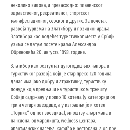
ПИСАРНИЦА
неколико видова, а превасходно: планинског,
здравственог, рекреативног, спортског,
ВИРТУЕЛНИ МАТИЧАР
манифестационог, сеоског и других. За почетак
КОНКУРСИ, ПОЗИВИ, ОБАВЕШТЕЊА
развоја туризма на Златибору и позиционирања
ПОДНОШЕЊЕ ЗАХТЕВА УРБАНИЗАМ
Златибора као водећег туристичког места у Србији
узима се датум посете краља Александра
ГИС ЧАЈЕТИНА
Обреновића 20. августа 1893. године.
ПОСТАВИТЕ НАМ ПИТАЊЕ
Златибор као резтултат дугогодишњих напора и
туристичког развоја који је стар преко 120 година
данас има јако добру и атрактивну, туристичку
ДОКУМЕНТА
понуду која предњачи на туристичком тржишту
КОНТАКТИ
Србије садржану у преко 10 хотела (у категорији од
три и четири звездице, а у изградњи је и хотел
ЗАПОСЛЕНИ У ОПШТИНСКОЈ УПРАВИ
„Торник“ од пет звездица), мноштву апартмана и
ВАЖНИ ТЕЛЕФОНИ
пансиона, одмаралишта, wellness центара,
ПОСТАВИТЕ ПИТАЊЕ
апартманских насеља, кафића и ресторана, а од пре