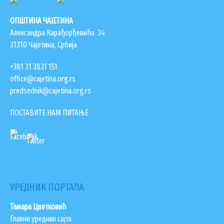
Општини
ОПШТИНА ЧАЈЕТИНА
Александра Карађорђевића 34
31310 Чајетина, Србија
+381 31 3831 151
office@cajetina.org.rs
predsednik@cajetina.org.rs
ПОСТАВИТЕ НАМ ПИТАЊЕ
УРЕДНИК ПОРТАЛА
Тамара Цветковић
Главни уредник сајта