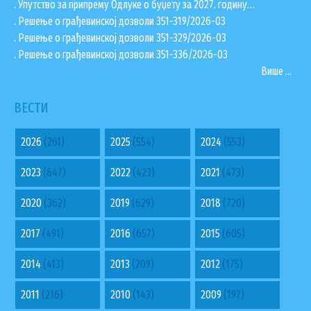
. Упутство за припрему Одлуке о буџету за 2027. годину…
. Решење о грађевинској дозволи 351-319/2026-03
. Решење о грађевинској дозволи 351-329/2026-03
. Решење о грађевинској дозволи 351-336/2026-03
Више ...
ВЕСТИ
2026
(261)
2025
(554)
2024
(553)
2023
(647)
2022
(423)
2021
(473)
2020
(362)
2019
(629)
2018
(720)
2017
(491)
2016
(657)
2015
(605)
2014
(413)
2013
(209)
2012
(175)
2011
(216)
2010
(143)
2009
(197)