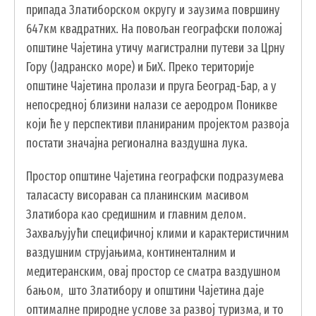
припада Златиборском округу и заузима површину
ПРЕДСЕДНИК
647км квадратних. На повољан географски положај
ОПШТИНСКО ВЕЋЕ
општине Чајетина утичу магистрални путеви за Црну
ОПШТИНСКА УПРАВА
Гору (Јадранско море) и БиХ. Преко територије
ОПШТИНСКО ПРАВОБРАНИЛАШТВО
општине Чајетина пролази и пруга Београд-Бар, а у
МЕСНЕ ЗАЈЕДНИЦЕ
непосредној близини налази се аеродром Поникве
ЈАВНА ПРЕДУЗЕЋА
који ће у перспективи планираним пројектом развоја
КОМУНАЛНА МИЛИЦИЈА ОПШТИНЕ
постати значајна регионална ваздушна лука.
ЧАЈЕТИНА
Простор општине Чајетина географски подразумева
ИНТЕРНА РЕВИЗИЈА
таласасту висораван са планинским масивом
Златибора као средишним и главним делом.
Захваљујући специфичној клими и карактеристичним
УСЛУГЕ
ваздушним струјањима, континенталним и
медитеранским, овај простор се сматра ваздушном
ПОРТАЛ Е-УПРАВА
бањом, што Златибору и општини Чајетина даје
ВОДИЧ КРОЗ ЛОКАЛНУ УПРАВУ
оптималне природне услове за развој туризма, и то