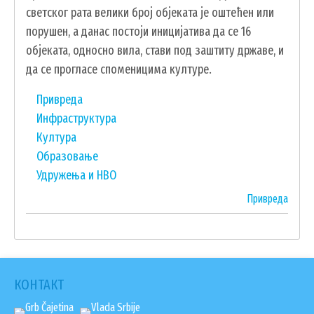
светског рата велики број објеката је оштећен или
порушен, а данас постоји иницијатива да се 16
објеката, односно вила, стави под заштиту државе, и
да се прогласе споменицима културе.
Привреда
Инфраструктура
Култура
Образовање
Удружења и НВО
Book
Привреда
traversal
links
for
КОНТАКТ
О