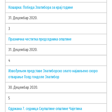
Кошарка: Победа Златибора за крај године
31. Децембар 2020.
3
Празнична честитка председника општине
31. Децембар 2020.
УСЛУГЕ
4
ПОРТАЛ Е-УПРАВА
Извођењем представе Златиборско злато најављено скоро
ВОДИЧ КРОЗ ЛОКАЛНУ УПРАВУ
отварање Голд гондоле Златибор
ПИСАРНИЦА
30. Децембар 2020.
ВИРТУЕЛНИ МАТИЧАР
5
КОНКУРСИ, ПОЗИВИ, ОБАВЕШТЕЊА
ПОДНОШЕЊЕ ЗАХТЕВА УРБАНИЗАМ
Одржана 7. седница Скупштине општине Чајетина