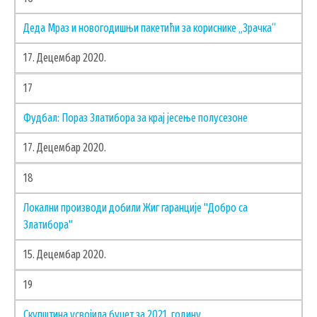
Деда Мраз и новогодишњи пакетићи за кориснике „Зрачка“
17. Децембар 2020.
17
Фудбал: Пораз Златибора за крај јесење полусезоне
17. Децембар 2020.
18
Локални производи добили Жиг гаранције "Добро са
Златибора"
15. Децембар 2020.
19
Скупштина усвојила буџет за 2021. годину