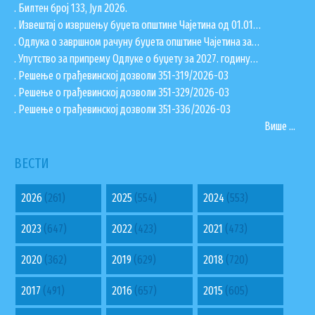
. Билтен број 133, Јул 2026.
. Извештај о извршењу буџета општине Чајетина од 01.01…
. Одлука о завршном рачуну буџета општине Чајетина за…
. Упутство за припрему Одлуке о буџету за 2027. годину…
. Решење о грађевинској дозволи 351-319/2026-03
. Решење о грађевинској дозволи 351-329/2026-03
. Решење о грађевинској дозволи 351-336/2026-03
Више ...
ВЕСТИ
2026
(261)
2025
(554)
2024
(553)
2023
(647)
2022
(423)
2021
(473)
2020
(362)
2019
(629)
2018
(720)
2017
(491)
2016
(657)
2015
(605)