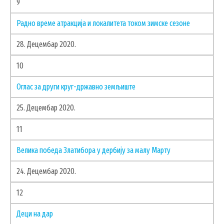
9
ЗАПОСЛЕНИ У ОПШТИНСКОЈ УПРАВИ
Радно време атракција и локалитета током зимске сезоне
ВАЖНИ ТЕЛЕФОНИ
28. Децембар 2020.
ПОСТАВИТЕ ПИТАЊЕ
10
Оглас за други круг-државно земљиште
SEARCH
ПРЕТРАЖИ
FORM
25. Децембар 2020.
11
Велика победа Златибора у дербију за малу Марту
24. Децембар 2020.
12
Деци на дар