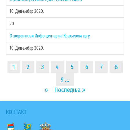
10. Децембар 2020.
20
Отворен нови Инфо центар на Краљевом тргу
10. Децембар 2020.
Pagination
Current
1
Page
2
Page
3
Page
4
Page
5
Page
6
Page
7
Page
8
page
Page
9
…
Next
››
Last
Последња »
page
page
КОНТАКТ