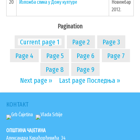
20
Изложба слика у Дому културе
Новембар
2012.
Pagination
Current page
1
Page
2
Page
3
Page
4
Page
5
Page
6
Page
7
Page
8
Page
9
Next page
››
Last page
Последња »
КОНТАКТ
ОПШТИНА ЧАЈЕТИНА
Александра Карађорђевића 34