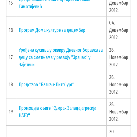
15
Децембар
Тимотијевић
2012.
04.
16
Програм Дома културе за децембар
Децембар
2012.
Уређена кухиња у оквиру Дневног боравка за
28.
17
децу са сметњама у развоју "Зрачак" у
Новембар
Чајетини
2012.
28.
18
Представа "Балкан-Питсбург"
Новембар
2012.
28.
Промоција књиге "Сумрак Запада,агресија
19
Новембар
НАТО"
2012.
20.