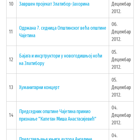
10
Завршен пројекат Златибор-Јахорина
Децембар
2012.
06.
Одржана 7. седница Општинског већа општине
11
Децембар
Чајетина
2012.
05.
Бајага и инсртруктори у новогодишњој ноћи
12
Децембар
на Златибору
2012.
05.
13
Хуманитарни концерт
Децембар
2012.
04.
Председник општине Чајетина примио
14
Децембар
признање "Капетан Миша Анастасијевић"
2012.
04.
Представљање књиге аутора Ангелине