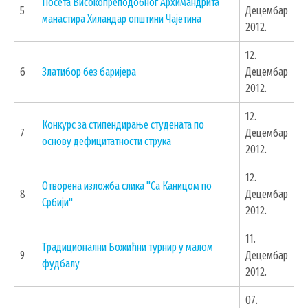
Посета Високопреподобног Архимандрита
5
Децембар
манастира Хиландар општини Чајетина
2012.
12.
6
Златибор без баријера
Децембар
2012.
12.
Конкурс за стипендирање студената по
7
Децембар
основу дефицитатности струка
2012.
12.
Отворена изложба слика "Са Каницом по
8
Децембар
Србији"
2012.
11.
Традиционални Божићни турнир у малом
9
Децембар
фудбалу
2012.
07.