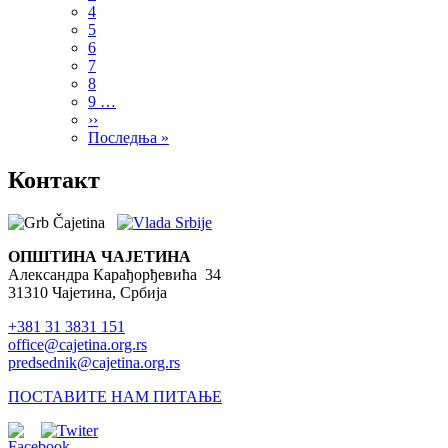
Page
4
Page
5
Page
6
Page
7
Page
8
Page
9
…
Next
››
page
Last
Последња »
page
Контакт
ОПШТИНА ЧАЈЕТИНА
Александра Карађорђевића 34
31310 Чајетина, Србија
+381 31 3831 151
office@cajetina.org.rs
predsednik@cajetina.org.rs
ПОСТАВИТЕ НАМ ПИТАЊЕ