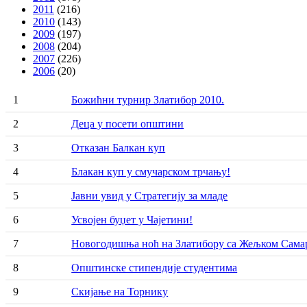
2011
(216)
2010
(143)
2009
(197)
2008
(204)
2007
(226)
2006
(20)
1
Божићни турнир Златибор 2010.
2
Деца у посети општини
3
Отказан Балкан куп
4
Блакан куп у смучарском трчању!
5
Јавни увид у Стратегију за младе
6
Усвојен буџет у Чајетини!
7
Новогодишња ноћ на Златибору са Жељком Сам
8
Општинске стипендије студентима
9
Скијање на Торнику