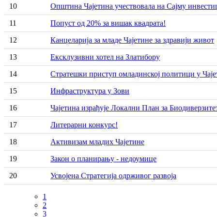
10
Општина Чајетина учествовала на Сајму инвести
11
Попуст од 20% за вишак квадрата!
12
Канцеларија за младе Чајетине за здравији живот
13
Ексклузивни хотел на Златибору
14
Стратешки приступ омладинској политици у Чај
15
Инфраструктура у Зови
16
Чајетина израђује Локални План за Биодиверзите
17
Литерарни конкурс!
18
Активизам младих Чајетине
19
Закон о планирању - недоумице
20
Усвојена Стратегија одрживог развоја
Current
1
page
Page
2
Pagination
Page
3