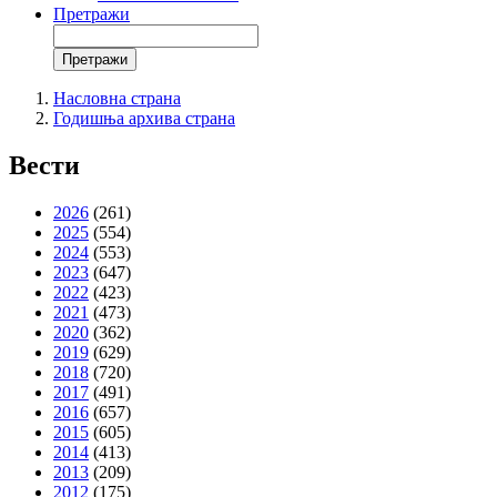
Претражи
Претражи
Search
form
Насловна страна
Годишња архива страна
You
Breadcrumbs
are
Вести
here:
2026
(261)
2025
(554)
2024
(553)
2023
(647)
2022
(423)
2021
(473)
2020
(362)
2019
(629)
2018
(720)
2017
(491)
2016
(657)
2015
(605)
2014
(413)
2013
(209)
2012
(175)