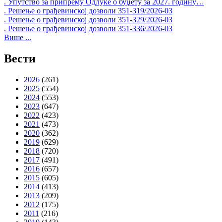
. Упутство за припрему Одлуке о буџету за 2027. годину…
. Решење о грађевинској дозволи 351-319/2026-03
. Решење о грађевинској дозволи 351-329/2026-03
. Решење о грађевинској дозволи 351-336/2026-03
Више ...
Вести
2026
(261)
2025
(554)
2024
(553)
2023
(647)
2022
(423)
2021
(473)
2020
(362)
2019
(629)
2018
(720)
2017
(491)
2016
(657)
2015
(605)
2014
(413)
2013
(209)
2012
(175)
2011
(216)