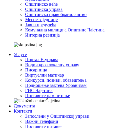
Општинско веће
Општинска управа
Општинско правобранилаштво
Месне заједнице
Јавна предузећа
Комунална милиција Општине Чајетина
Интерна ревизија
Услуге
Портал Е-управа
Водич кроз локалну управу
Писарница
Виртуелни матичар
Конкурси, позиви, обавештења
Подношење захтева Урбанизам
ГИС Чајетина
Поставите нам питање
Документа
Контакти
Запослени у Општинској управи
Важни телефони
Поставите питање