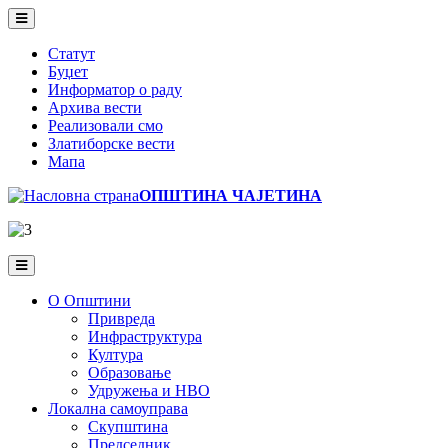
Skip
to
main
Статут
content
Буџет
Информатор о раду
Архива вести
Реализовали смо
Златиборске вести
Мапа
ОПШТИНА ЧАЈЕТИНА
О Општини
Привреда
Инфраструктура
Култура
Образовање
Удружења и НВО
Локална самоуправа
Скупштина
Председник