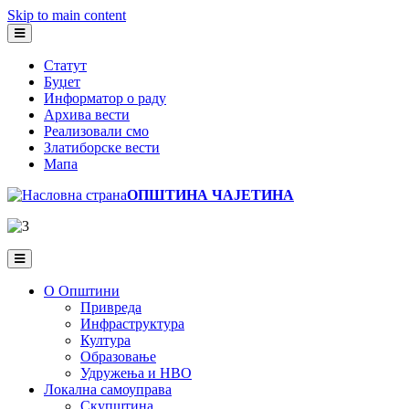
Skip to main content
Статут
Буџет
Информатор о раду
Архива вести
Реализовали смо
Златиборске вести
Мапа
ОПШТИНА ЧАЈЕТИНА
О Општини
Привреда
Инфраструктура
Култура
Образовање
Удружења и НВО
Локална самоуправа
Скупштина