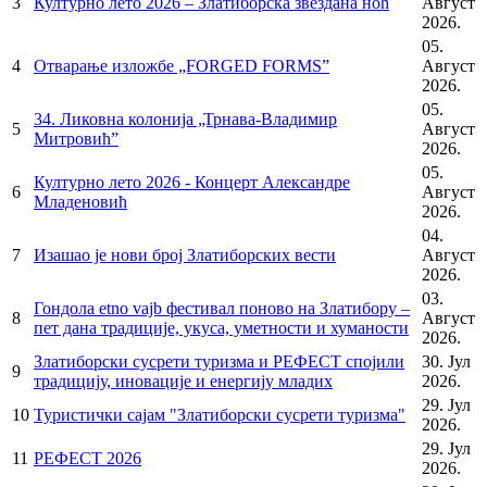
3
Културно лето 2026 – Златиборска звездана ноћ
Август
2026.
05.
4
Отварање изложбе „FORGED FORMS”
Август
2026.
05.
34. Ликовна колонија „Трнава-Владимир
5
Август
Митровић”
2026.
05.
Културно лето 2026 - Концерт Александре
6
Август
Младеновић
2026.
04.
7
Изашао је нови број Златиборских вести
Август
2026.
03.
Гондола etno vajb фестивал поново на Златибору –
8
Август
пет дана традиције, укуса, уметности и хуманости
2026.
Златиборски сусрети туризма и РЕФЕСТ спојили
30. Јул
9
традицију, иновације и енергију младих
2026.
29. Јул
10
Туристички сајам "Златиборски сусрети туризма"
2026.
29. Јул
11
РЕФЕСТ 2026
2026.