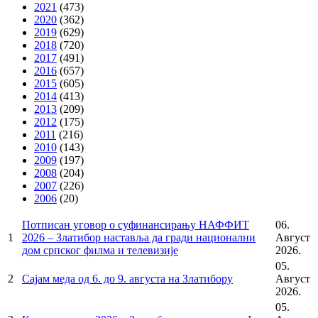
2021
(473)
2020
(362)
2019
(629)
2018
(720)
2017
(491)
2016
(657)
2015
(605)
2014
(413)
2013
(209)
2012
(175)
2011
(216)
2010
(143)
2009
(197)
2008
(204)
2007
(226)
2006
(20)
Потписан уговор о суфинансирању НАФФИТ
06.
1
2026 – Златибор наставља да гради национални
Август
дом српског филма и телевизије
2026.
05.
2
Сајам меда од 6. до 9. августа на Златибору
Август
2026.
05.