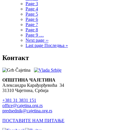
Page
3
Page
4
Page
5
Page
6
Page
7
Page
8
Page
9
…
Next page
››
Last page
Последња »
Контакт
ОПШТИНА ЧАЈЕТИНА
Александра Карађорђевића 34
31310 Чајетина, Србија
+381 31 3831 151
office@cajetina.org.rs
predsednik@cajetina.org.rs
ПОСТАВИТЕ НАМ ПИТАЊЕ