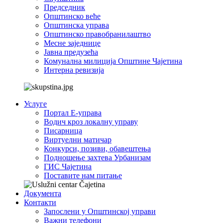
Председник
Општинско веће
Општинска управа
Општинско правобранилаштво
Месне заједнице
Јавна предузећа
Комунална милиција Општине Чајетина
Интерна ревизија
Услуге
Портал Е-управа
Водич кроз локалну управу
Писарница
Виртуелни матичар
Конкурси, позиви, обавештења
Подношење захтева Урбанизам
ГИС Чајетина
Поставите нам питање
Документа
Контакти
Запослени у Општинској управи
Важни телефони