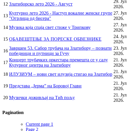
29. Јул
12
Златиборско лето 2026 - Август
2026.
Културно лето 2026 - Наступ вокалне женске групе
27. Јул
13
"Огрлица од бисера"
2026.
27. Јул
14
Музика која спаја свет стиже у Трипкову
2026.
24. Јул
15
ОБАВЕШТЕЊЕ ЗА ПОРЕСКЕ ОБВЕЗНИКЕ
2026.
Завршен 53. Сабор трубача на Златибору – познати
23. Јул
16
победници и путници за Гучу
2026.
Концерт трубачких оркестара премешта се у салу
21. Јул
17
Кулурног центра на Златибору
2026.
21. Јул
18
ИЛУЗИУМ – нови свет илузија стигао на Златибор
2026.
21. Јул
19
Представа „Јерма” на Боровој Глави
2026.
21. Јул
20
Музички доживљај на Тић пољу
2026.
Pagination
Current page
1
Page
2