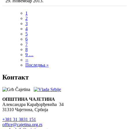
29. Новембар 2013.
Current
1
page
Page
2
Pagination
Page
3
Page
4
Page
5
Page
6
Page
7
Page
8
Page
9
…
Next
››
page
Last
Последња »
page
Контакт
ОПШТИНА ЧАЈЕТИНА
Александра Карађорђевића 34
31310 Чајетина, Србија
+381 31 3831 151
office@cajetina.org.rs