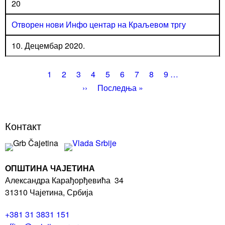
20
Отворен нови Инфо центар на Краљевом тргу
10. Децембар 2020.
Pagination
Current
1
Page
2
Page
3
Page
4
Page
5
Page
6
Page
7
Page
8
Page
9
…
page
Next
››
Last
Последња »
page
page
Контакт
ОПШТИНА ЧАЈЕТИНА
Александра Карађорђевића 34
31310 Чајетина, Србија
+381 31 3831 151