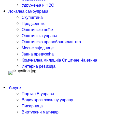
Удружења и НВО
Локална самоуправа
Скупштина
Председник
Општинско веће
Општинска управа
Општинско правобранилаштво
Месне заједнице
Јавна предузећа
Комунална милиција Општине Чајетина
Интерна ревизија
Услуге
Портал Е-управа
Водич кроз локалну управу
Писарница
Виртуелни матичар