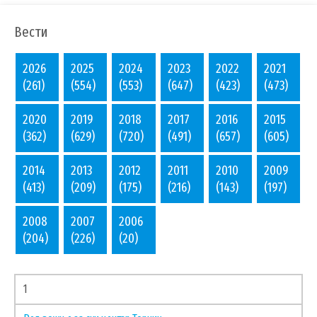
are
here:
Вести
2026
2025
2024
2023
2022
2021
(261)
(554)
(553)
(647)
(423)
(473)
2020
2019
2018
2017
2016
2015
(362)
(629)
(720)
(491)
(657)
(605)
2014
2013
2012
2011
2010
2009
(413)
(209)
(175)
(216)
(143)
(197)
2008
2007
2006
(204)
(226)
(20)
1