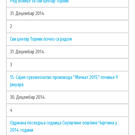
Ред вожње за ски центар Торник
31. Децембар 2014.
2
Ски центар Торник почео са радом
31. Децембар 2014.
3
15. Сајам сувомеснатих производа "Мачкат 2015." почиње 9.
јануара
30. Децембар 2014.
4
Одржана последња седница Скупштине општине Чајетина у
2014. години