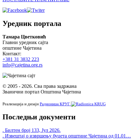
Уредник портала
Тамара Цветковић
Главни уредник сајта
општине Чајетина
Контакт:
+381 31 3832 223
info@cajetina.org.rs
© 2005 - 2026. Сва права задржана
Званични портал Општина Чајетина
Реализација и дизајн
Радионица КРУГ
Последњи документи
. Билтен број 133, Јул 2026.
. Извештај о извршењу буџета општине Чајетина од 01.01…