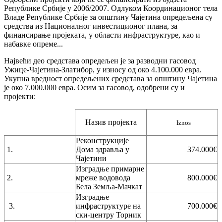
Републике Србије у 2006/2007. Одлуком Координационог тела
Председник
Владе Републике Србије за општину Чајетина опредељена су
средства из Националног инвестиционог плана, за
Општинско веће
финансирање пројеката, у области инфраструктуре, као и
Општинска управа
набавке опреме...
Општинско правобранилаштво
Највећи део средстава опредељен је за разводни гасовод
Ужице-Чајетина-Златибор, у износу од око 4.100.000 евра.
Месне заједнице
Укупна вредност опредељених средстава за општину Чајетина
је око 7.000.000 евра. Осим за гасовод, одобрени су и
Јавна предузећа
пројекти:
Комунална милиција Општине Чајетина
Интерна ревизија
Назив пројекта
Iznos
Реконструкције
1.
Дома здравља у
374.000€
Чајетини
Изградње примарне
Услуге
2.
мреже водовода
800.000€
Бела Земља-Мачкат
Портал Е-управа
Изградње
3.
инфраструктуре на
700.000€
Водич кроз локалну управу
ски-центру Торник