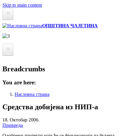
Skip to main content
Статут
ОПШТИНА ЧАЈЕТИНА
Буџет
Информатор о раду
Архива вести
О Општини
Breadcrumbs
Реализовали смо
Привреда
Златиборске вести
Инфраструктура
You are here:
Култура
Мапа
Насловна страна
Образовање
Средства добијена из НИП-а
Удружења и НВО
18. Октобар 2006.
Локална самоуправа
Привреда
Скупштина
Одобрени пројекти који ће се финансирати из будзета