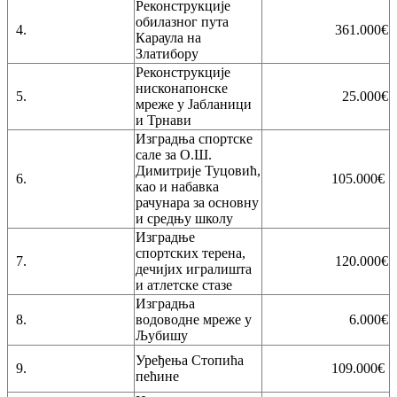
Реконструкције
Писарница
обилазног пута
4.
361.000€
Виртуелни матичар
Караула на
Златибору
Реконструкције
Конкурси, позиви, обавештења
нисконапонске
5.
25.000€
Подношење захтева Урбанизам
мреже у Јабланици
и Трнави
ГИС Чајетина
Изградња спортске
сале за О.Ш.
Поставите нам питање
Димитрије Туцовић,
6.
105.000€
као и набавка
рачунара за основну
и средњу школу
Документа
Изградње
спортских терена,
7.
120.000€
Контакти
дечијих игралишта
и атлетске стазе
Запослени у Општинској управи
Изградња
8.
водоводне мреже у
6.000€
Важни телефони
Љубишу
Поставите питање
Уређења Стопића
9.
109.000€
пећине
Претражи