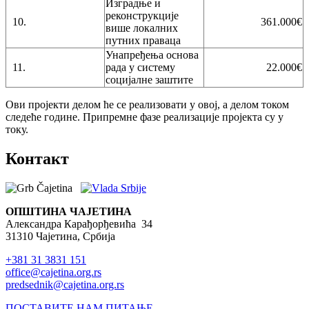
Изградње и
реконструкције
10.
361.000€
више локалних
Search form
путних праваца
Унапређења основа
11.
рада у систему
22.000€
Претражи
социјалне заштите
Ови пројекти делом ће се реализовати у овој, а делом током
следеће године. Припремне фазе реализације пројекта су у
току.
Контакт
ОПШТИНА ЧАЈЕТИНА
Александра Карађорђевића 34
31310 Чајетина, Србија
+381 31 3831 151
office@cajetina.org.rs
predsednik@cajetina.org.rs
ПОСТАВИТЕ НАМ ПИТАЊЕ