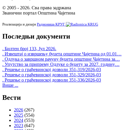
© 2005 - 2026. Сва права задржана
Званични портал Општина Чајетина
Реализација и дизајн
Радионица КРУГ
Последњи документи
. Билтен број 133, Јул 2026.
. Извештај о извршењу буџета општине Чајетина од 01.01…
. Одлука о завршном рачуну буџета општине Чајетина за…
. Упутство за припрему Одлуке о буџету за 2027. годину…
. Решење о грађевинској дозволи 351-319/2026-03
. Решење о грађевинској дозволи 351-329/2026-03
. Решење о грађевинској дозволи 351-336/2026-03
Више ...
Вести
2026
(267)
2025
(554)
2024
(553)
2023
(647)