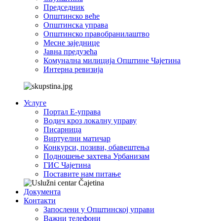
Председник
Општинско веће
Општинска управа
Општинско правобранилаштво
Месне заједнице
Јавна предузећа
Комунална милиција Општине Чајетина
Интерна ревизија
Услуге
Портал Е-управа
Водич кроз локалну управу
Писарница
Виртуелни матичар
Конкурси, позиви, обавештења
Подношење захтева Урбанизам
ГИС Чајетина
Поставите нам питање
Документа
Контакти
Запослени у Општинској управи
Важни телефони