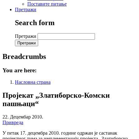
Поставите питање
Претражи
Search form
Претражи
Breadcrumbs
You are here:
Насловна страна
Пројекат „Златиборско-Комски
пашњаци“
22. Децембар 2010.
Привреда
У петак 17. децембра 2010. године одржан је састанак
пројектног тима за имплементацију пројекта „Златиборско-