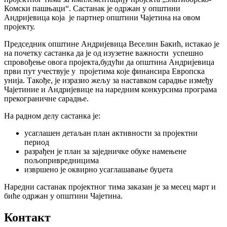
Комски пашњаци“. Састанак је одржан у општини
Андријевица која је партнер општини Чајетина на овом
пројекту.
Председник општине Андријевица Веселин Бакић, истакао је
на почетку састанка да је од изузетне важности успешно
спровођење овога пројекта,будући да општина Андријевица
први пут учествује у пројетима које финансира Европска
унија. Такође, је изразио жељу за наставком сарадње између
Чајетиние и Андријевице на наредним конкурсима програма
прекограничне сарадње.
На радном делу састанка је:
усаглашен детаљан план активности за пројектни
период
разрађен је план за заједничке обуке намењене
пољопривредницима
извршено је оквирно усаглашавање буџета
Наредни састанак пројектног тима заказан је за месец март и
биће одржан у општини Чајетина.
Контакт