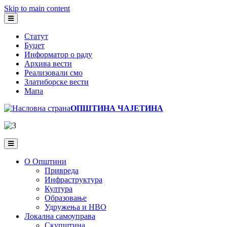
Skip to main content
Статут
Буџет
Информатор о раду
Архива вести
Реализовали смо
Златиборске вести
Мапа
ОПШТИНА ЧАЈЕТИНА
О Општини
Привреда
Инфраструктура
Култура
Образовање
Удружења и НВО
Локална самоуправа
Скупштина