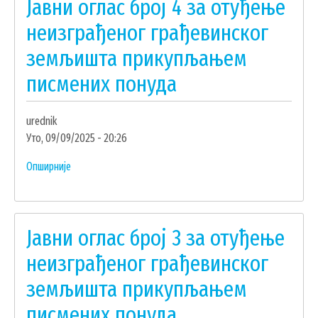
Јавни оглас број 4 за отуђење
1
ГИС ЧАЈЕТИНА
за
неизграђеног грађевинског
ПОСТАВИТЕ НАМ ПИТАЊЕ
отуђење
земљишта прикупљањем
неизграђеног
грађевинског
писмених понуда
земљишта
прикупљањем
urednik
писмених
Уто, 09/09/2025 - 20:26
понуда
Опширније
о
Јавни
оглас
број
Јавни оглас број 3 за отуђење
4
за
неизграђеног грађевинског
отуђење
ДОКУМЕНТА
земљишта прикупљањем
неизграђеног
грађевинског
КОНТАКТИ
писмених понуда