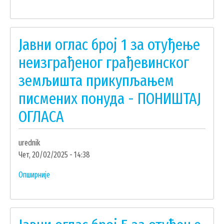
Јавни
оглас
број
Јавни оглас број 1 за отуђење
2
за
неизграђеног грађевинског
отуђење
земљишта прикупљањем
неизграђеног
грађевинског
писмених понуда - ПОНИШТАЈ
земљишта
ОГЛАСА
прикупљањем
писмених
понуда
urednik
Чет, 20/02/2025 - 14:38
Опширније
о
Јавни
оглас
број
1