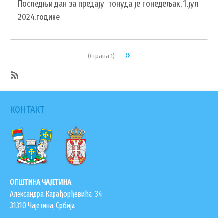
отуђење
Последњи дан за предају понуда је понедељак, 1.јул
грађевинског
2024.године
земљишта
Pagination
Next
››
(Страна 1)
page
SubscribeSubscribe
to
КОНТАКТ
Јавни
огласи
ОПШТИНА ЧАЈЕТИНА
Александра Карађорђевића 34
31310 Чајетина, Србија