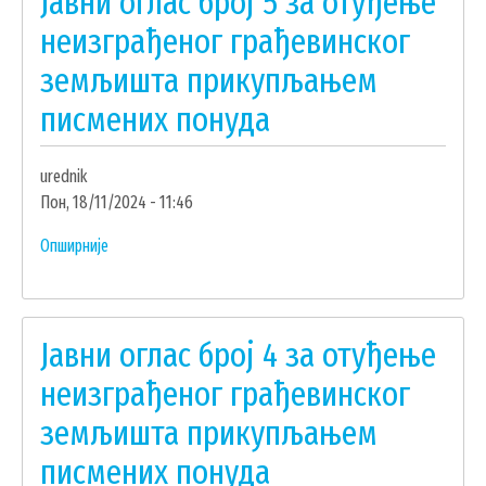
Јавни оглас број 5 за отуђење
за
неизграђеног грађевинског
отуђење
земљишта прикупљањем
неизграђеног
грађевинског
писмених понуда
земљишта
прикупљањем
urednik
писмених
Пон, 18/11/2024 - 11:46
понуда
-
Опширније
о
ПОНИШТАЈ
Јавни
ОГЛАСА
оглас
број
Јавни оглас број 4 за отуђење
5
за
неизграђеног грађевинског
отуђење
земљишта прикупљањем
неизграђеног
грађевинског
писмених понуда
земљишта