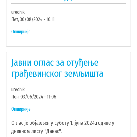
прикупљањем
urednik
писмених
Пет, 30/08/2024 - 10:11
понуда
Опширније
о
Јавни
оглас
број
Јавни оглас за отуђење
4
за
грађевинског земљишта
отуђење
неизграђеног
urednik
грађевинског
Пон, 03/06/2024 - 11:06
земљишта
прикупљањем
Опширније
о
писмених
Јавни
понуда
Oглас је објављен у суботу 1. јуна 2024.године у
оглас
дневном листу "Данас".
за