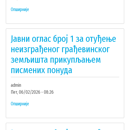
писмених
понуда
Опширније
о
Јавни
оглас
број
Јавни оглас број 1 за отуђење
2
за
неизграђеног грађевинског
отуђење
земљишта прикупљањем
непокретности
УСЛУГЕ
прикупљањем
писмених понуда
писмених
ПОРТАЛ Е-УПРАВА
понуда
admin
ВОДИЧ КРОЗ ЛОКАЛНУ УПРАВУ
Пет, 06/02/2026 - 08:26
ПИСАРНИЦА
Опширније
ВИРТУЕЛНИ МАТИЧАР
о
Јавни
КОНКУРСИ, ПОЗИВИ, ОБАВЕШТЕЊА
оглас
број
ПОДНОШЕЊЕ ЗАХТЕВА УРБАНИЗАМ