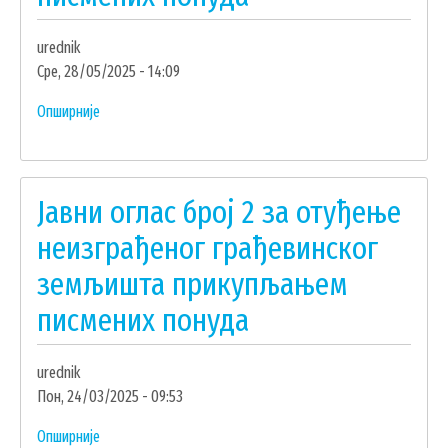
земљишта
прикупљањем
ЗАПОСЛЕНИ У ОПШТИНСКОЈ УПРАВИ
urednik
писмених
ВАЖНИ ТЕЛЕФОНИ
Сре, 28/05/2025 - 14:09
понуда
ПОСТАВИТЕ ПИТАЊЕ
Опширније
о
Јавни
оглас
SEARCH
број
ПРЕТРАЖИ
Јавни оглас број 2 за отуђење
FORM
3
за
неизграђеног грађевинског
отуђење
земљишта прикупљањем
неизграђеног
грађевинског
писмених понуда
земљишта
прикупљањем
urednik
писмених
Пон, 24/03/2025 - 09:53
понуда
Опширније
о