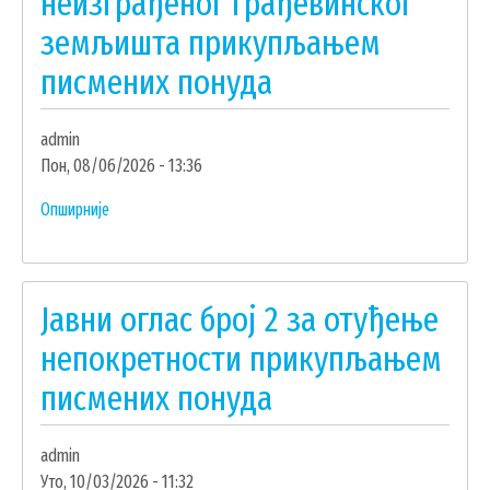
неизграђеног грађевинског
УДРУЖЕЊА И НВО
земљишта прикупљањем
писмених понуда
ЛОКАЛНА САМОУПРАВА
СКУПШТИНА
admin
ПРЕДСЕДНИК
Пон, 08/06/2026 - 13:36
ОПШТИНСКО ВЕЋЕ
Опширније
о
ОПШТИНСКА УПРАВА
Јавни
ОПШТИНСКО ПРАВОБРАНИЛАШТВО
оглас
број
МЕСНЕ ЗАЈЕДНИЦЕ
Јавни оглас број 2 за отуђење
3
ЈАВНА ПРЕДУЗЕЋА
за
непокретности прикупљањем
КОМУНАЛНА МИЛИЦИЈА ОПШТИНЕ
отуђење
ЧАЈЕТИНА
писмених понуда
неизграђеног
ИНТЕРНА РЕВИЗИЈА
грађевинског
земљишта
admin
прикупљањем
Уто, 10/03/2026 - 11:32