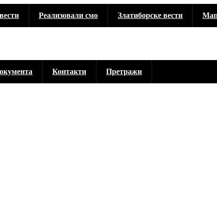
вести
Реализовали смо
Златиборске вести
Мап
окумента
Контакти
Претражи