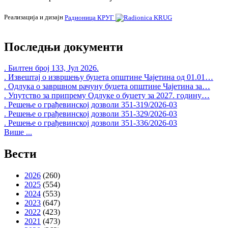
Реализација и дизајн
Радионица КРУГ
Последњи документи
. Билтен број 133, Јул 2026.
. Извештај о извршењу буџета општине Чајетина од 01.01…
. Одлука о завршном рачуну буџета општине Чајетина за…
. Упутство за припрему Одлуке о буџету за 2027. годину…
. Решење о грађевинској дозволи 351-319/2026-03
. Решење о грађевинској дозволи 351-329/2026-03
. Решење о грађевинској дозволи 351-336/2026-03
Више ...
Вести
2026
(260)
2025
(554)
2024
(553)
2023
(647)
2022
(423)
2021
(473)