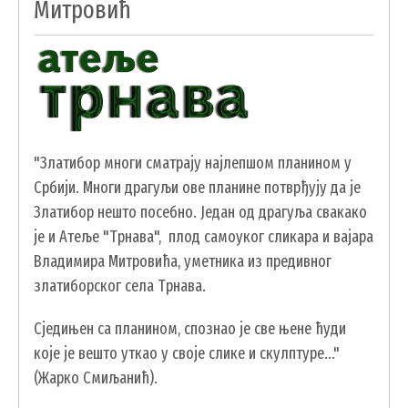
Митровић
УДРУЖЕЊА И НВО
ЛОКАЛНА САМОУПРАВА
СКУПШТИНА
ПРЕДСЕДНИК
ОПШТИНСКО ВЕЋЕ
"Златибор многи сматрају најлепшом планином у
Србији. Многи драгуљи ове планине потврђују да је
ОПШТИНСКА УПРАВА
Златибор нешто посебно. Један од драгуља свакако
ОПШТИНСКО ПРАВОБРАНИЛАШТВО
је и Атеље "Трнава", плод самоуког сликара и вајара
МЕСНЕ ЗАЈЕДНИЦЕ
Владимира Митровића, уметника из предивног
ЈАВНА ПРЕДУЗЕЋА
златиборског села Трнава.
КОМУНАЛНА МИЛИЦИЈА ОПШТИНЕ
ЧАЈЕТИНА
Сједињен са планином, спознао је све њене ћуди
ИНТЕРНА РЕВИЗИЈА
које је вешто уткао у своје слике и скулптуре..."
(Жарко Смиљанић).