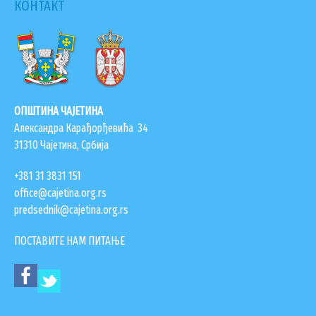
Атеље
КОНТАКТ
Трнава
ЗАПОСЛЕНИ У ОПШТИНСКОЈ УПРАВИ
ВАЖНИ ТЕЛЕФОНИ
-
ПОСТАВИТЕ ПИТАЊЕ
Владимир
Митровић
ОПШТИНА ЧАЈЕТИНА
Александра Карађорђевића 34
SEARCH
ПРЕТРАЖИ
31310 Чајетина, Србија
FORM
+381 31 3831 151
office@cajetina.org.rs
predsednik@cajetina.org.rs
ПОСТАВИТЕ НАМ ПИТАЊЕ