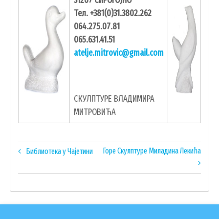
31207 СИРОГОЈНО
ГИС ЧАЈЕТИНА
Тел. +381(0)31.3802.262
ПОСТАВИТЕ НАМ ПИТАЊЕ
064.275.07.81
065.631.41.51
atelje.mitrovic@gmail.com
СКУЛПТУРЕ ВЛАДИМИРА
МИТРОВИЋА
Book
Горе
Скулптуре Миладина Лекића
Библиотека у Чајетини
traversal
links
ДОКУМЕНТА
for
КОНТАКТИ