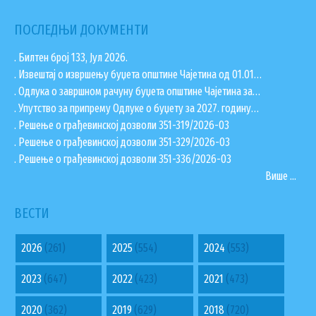
ПОСЛЕДЊИ ДОКУМЕНТИ
. Билтен број 133, Јул 2026.
. Извештај о извршењу буџета општине Чајетина од 01.01…
. Одлука о завршном рачуну буџета општине Чајетина за…
. Упутство за припрему Одлуке о буџету за 2027. годину…
. Решење о грађевинској дозволи 351-319/2026-03
. Решење о грађевинској дозволи 351-329/2026-03
. Решење о грађевинској дозволи 351-336/2026-03
Више ...
ВЕСТИ
2026
(261)
2025
(554)
2024
(553)
2023
(647)
2022
(423)
2021
(473)
2020
(362)
2019
(629)
2018
(720)