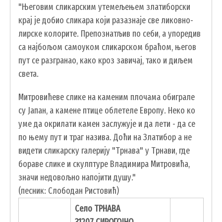
"Његовим сликарским утемељењем златиборски
крај је добио сликара који разазнаје све ликовно-
лирске колорите. Препознатљив по себи, а упоредив
са најбољом самоуком сликарском браћом, његов
пут се разгранао, како кроз завичај, тако и диљем
света.
Митровићеве слике на каменим плочама обиграле
УСЛУГЕ
су Јапан, а камене птице облетеле Европу. Неко ко
уме да окрилати камен заслужује и да лети - да се
ПОРТАЛ Е-УПРАВА
по њему пут и траг назива. Доћи на Златибор а не
ВОДИЧ КРОЗ ЛОКАЛНУ УПРАВУ
видети сликарску галерију "Трнава" у Трнави, где
ПИСАРНИЦА
бораве слике и скулптуре Владимира Митровића,
значи недовољно напојити душу."
ВИРТУЕЛНИ МАТИЧАР
(песник: Слободан Ристовић)
КОНКУРСИ, ПОЗИВИ, ОБАВЕШТЕЊА
Село ТРНАВА
ПОДНОШЕЊЕ ЗАХТЕВА УРБАНИЗАМ