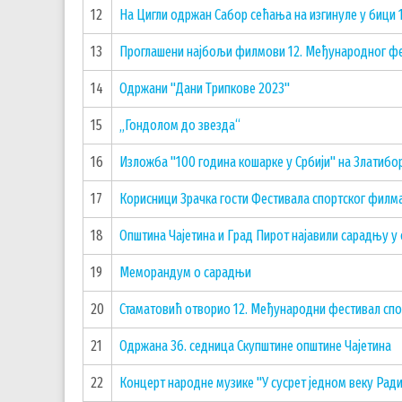
12
На Цигли одржан Сабор сећања на изгинуле у бици 
13
Проглашени најбољи филмови 12. Међународног фе
14
Одржани "Дани Трипкове 2023"
15
„Гондолом до звезда“
16
Изложба "100 година кошарке у Србији" на Златибо
17
Корисници Зрачка гости Фестивала спортског филм
18
Општина Чајетина и Град Пирот најавили сарадњу у 
19
Меморандум о сарадњи
20
Стаматовић отворио 12. Међународни фестивал спо
21
Одржана 36. седница Скупштине општине Чајетина
22
Концерт народне музике "У сусрет једном веку Рад