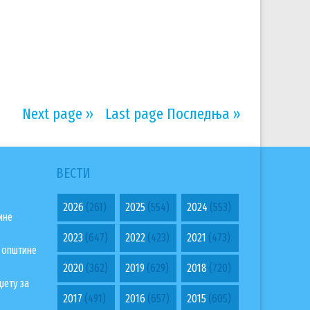
Next page
››
Last page
Последња »
ВЕСТИ
2026
(261)
2025
(554)
2024
(553)
ине
2023
(647)
2022
(423)
2021
(473)
а општине
2020
(362)
2019
(629)
2018
(720)
џету за
2017
(491)
2016
(657)
2015
(605)