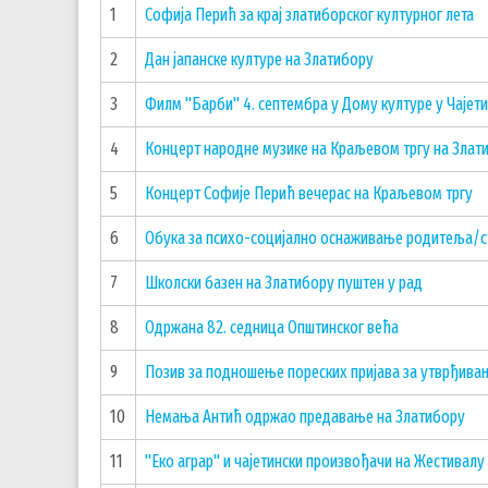
1
Софија Перић за крај златиборског културног лета
2
Дан јапанске културе на Златибору
3
Филм "Барби" 4. септембра у Дому културе у Чајет
4
Концерт народне музике на Краљевом тргу на Злат
5
Концерт Софије Перић вечерас на Краљевом тргу
6
Обука за психо-социјално оснаживање родитеља/ст
7
Школски базен на Златибору пуштен у рад
8
Одржана 82. седница Општинског већа
9
Позив за подношење пореских пријава за утврђива
10
Немања Антић одржао предавање на Златибору
11
"Еко аграр" и чајетински произвођачи на Жестивалу