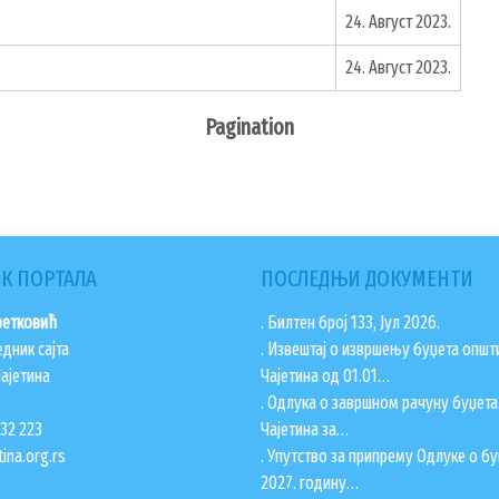
24. Август 2023.
24. Август 2023.
Pagination
К ПОРТАЛА
ПОСЛЕДЊИ ДОКУМЕНТИ
ветковић
. Билтен број 133, Јул 2026.
едник сајта
. Извештај о извршењу буџета општ
ајетина
Чајетина од 01.01…
. Одлука о завршном рачуну буџет
832 223
Чајетина за…
ina.org.rs
. Упутство за припрему Одлуке о бу
2027. годину…