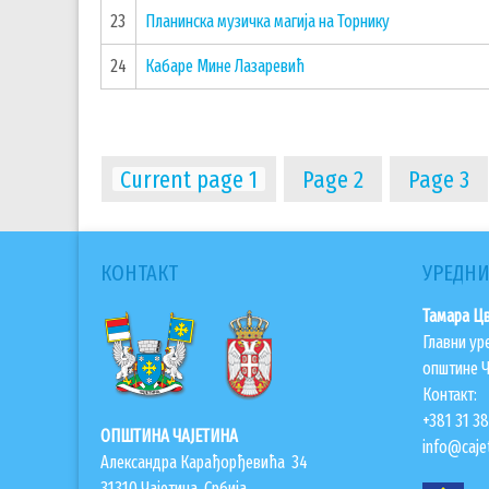
23
Планинска музичка магија на Торнику
24
Кабаре Мине Лазаревић
Current page
1
Page
2
Page
3
КОНТАКТ
УРЕДНИ
Тамара Ц
Главни ур
општине Ч
Контакт:
+381 31 3
ОПШТИНА ЧАЈЕТИНА
info@cajet
Александра Карађорђевића 34
31310 Чајетина, Србија