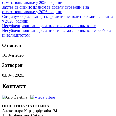
самозапошљавање у 2026. години
Захтев са бизнис планом за доделу субвенције за
самозапошљавање у 2026. години
Споразум о реализацији мера активне политике запошљавања
у 2026. години
Несубвенционисане делатности - самозапошљавање
Несубвенционисане делатности - самозапошљавање особа са
инвалидитетом
Отворен
16. Јун 2026.
Затворен
03. Јул 2026.
Контакт
ОПШТИНА ЧАЈЕТИНА
Александра Карађорђевића 34
31310 Чајетина, Србија