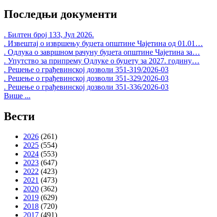
Последњи документи
. Билтен број 133, Јул 2026.
. Извештај о извршењу буџета општине Чајетина од 01.01…
. Одлука о завршном рачуну буџета општине Чајетина за…
. Упутство за припрему Одлуке о буџету за 2027. годину…
. Решење о грађевинској дозволи 351-319/2026-03
. Решење о грађевинској дозволи 351-329/2026-03
. Решење о грађевинској дозволи 351-336/2026-03
Више ...
Вести
2026
(261)
2025
(554)
2024
(553)
2023
(647)
2022
(423)
2021
(473)
2020
(362)
2019
(629)
2018
(720)
2017
(491)