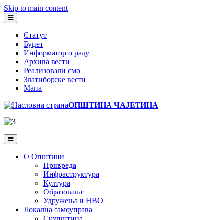
Skip to main content
Статут
Буџет
Информатор о раду
Архива вести
Реализовали смо
Златиборске вести
Мапа
ОПШТИНА ЧАЈЕТИНА
О Општини
Привреда
Инфраструктура
Култура
Образовање
Удружења и НВО
Локална самоуправа
Скупштина