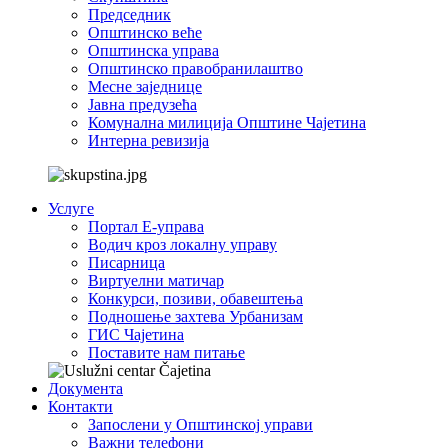
Председник
Општинско веће
Општинска управа
Општинско правобранилаштво
Месне заједнице
Јавна предузећа
Комунална милиција Општине Чајетина
Интерна ревизија
Услуге
Портал Е-управа
Водич кроз локалну управу
Писарница
Виртуелни матичар
Конкурси, позиви, обавештења
Подношење захтева Урбанизам
ГИС Чајетина
Поставите нам питање
Документа
Контакти
Запослени у Општинској управи
Важни телефони