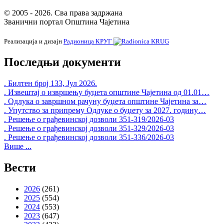
© 2005 - 2026. Сва права задржана
Званични портал Општина Чајетина
Реализација и дизајн
Радионица КРУГ
Последњи документи
. Билтен број 133, Јул 2026.
. Извештај о извршењу буџета општине Чајетина од 01.01…
. Одлука о завршном рачуну буџета општине Чајетина за…
. Упутство за припрему Одлуке о буџету за 2027. годину…
. Решење о грађевинској дозволи 351-319/2026-03
. Решење о грађевинској дозволи 351-329/2026-03
. Решење о грађевинској дозволи 351-336/2026-03
Више ...
Вести
2026
(261)
2025
(554)
2024
(553)
2023
(647)