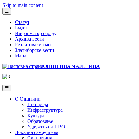
Skip to main content
Статут
Буџет
Информатор о раду
Архива вести
Реализовали смо
Златиборске вести
Мапа
ОПШТИНА ЧАЈЕТИНА
О Општини
Привреда
Инфраструктура
Култура
Образовање
Удружења и НВО
Локална самоуправа
Скупштина