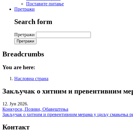
Поставите питање
Претражи
Search form
Претражи
Breadcrumbs
You are here:
Насловна страна
Закључак о хитним и превентивним ме
12. Јун 2026.
Конкурси, Позиви, Обавештења
Закључак о хитним и превентивним мерама у циљу смањења ри
Контакт