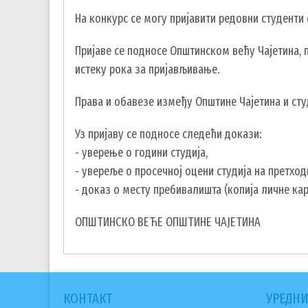
На конкурс се могу пријавити редовни студенти 
Пријаве се подносе Општинском већу Чајетина, п
истеку рока за пријављивање.
Права и обавезе између Општине Чајетина и ст
Уз пријаву се подносе следећи докази:
- уверење о години студија,
- увереље о просечној оцени студија на претход
- доказ о месту пребивалишта (копија личне кар
ОПШТИНСКО ВЕЋЕ ОПШТИНЕ ЧАЈЕТИНА
КОНТАКТ
УРЕДНИ