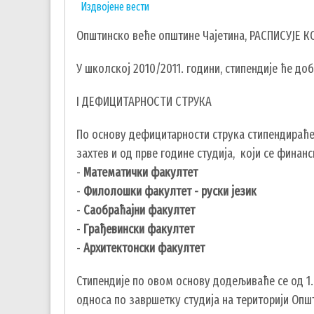
Издвојене вести
Општинско веће општине Чајетина, РАСПИСУЈЕ
У школској 2010/2011. години, стипендије ће до
I ДЕФИЦИТАРНОСТИ СТРУКА
По основу дефицитарности струка стипендираће 
захтев и од прве године студија, који се финанси
-
Математички факултет
-
Филолошки факултет - руски језик
-
Саобраћајни факултет
-
Грађевински факултет
-
Архитектонски факултет
Стипендије по овом основу додељиваће се од 1.
односа по завршетку студија на територији Општ