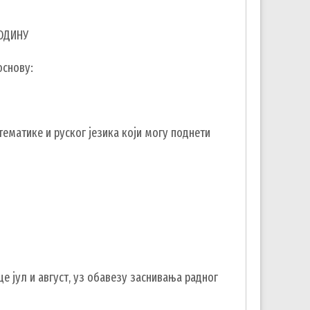
ГОДИНУ
основу:
тематике и руског језика који могу поднети
е јул и август, уз обавезу заснивања радног