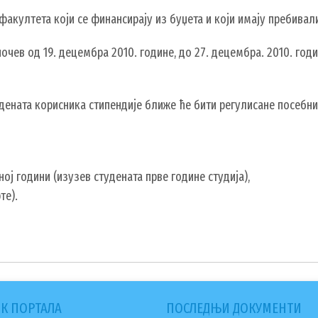
факултета који се финансирају из буџета и који имају пребивал
очев од 19. децембра 2010. године, до 27. децембра. 2010. год
удената корисника стипендије ближе ће бити регулисане посебн
ној години (изузев студената прве године студија),
те).
К ПОРТАЛА
ПОСЛЕДЊИ ДОКУМЕНТИ