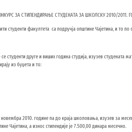
 КОНКУРС ЗА СТИПЕНДИРАЊЕ СТУДЕНАТА ЗА ШКОЛСКУ 2010/2011. 
бити студенти факултета са подручја општине Чајетина, и то по 
се студенти друге и виших година студија, изузев студената ма
рају из буџета и то:
 новембра 2010. године па до краја школовања, изузев за месец
ине Чајетина, а износ стипендије је 7.500,00 динара месечно.