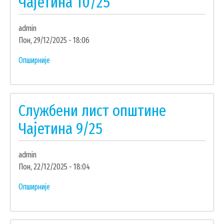
Чајетина 10/25
УДРУЖЕЊА И НВО
admin
ЛОКАЛНА САМОУПРАВА
Пон, 29/12/2025 - 18:06
СКУПШТИНА
Опширније
о
ПРЕДСЕДНИК
Службени
лист
ОПШТИНСКО ВЕЋЕ
општине
ОПШТИНСКА УПРАВА
Службени лист општине
Чајетина
ОПШТИНСКО ПРАВОБРАНИЛАШТВО
10/25
Чајетина 9/25
МЕСНЕ ЗАЈЕДНИЦЕ
ЈАВНА ПРЕДУЗЕЋА
admin
КОМУНАЛНА МИЛИЦИЈА ОПШТИНЕ
Пон, 22/12/2025 - 18:04
ЧАЈЕТИНА
Опширније
о
ИНТЕРНА РЕВИЗИЈА
Службени
лист
општине