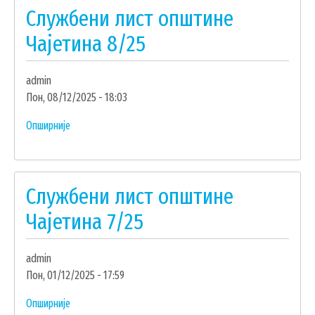
Службени лист општине
Чајетина
9/25
Чајетина 8/25
admin
Пон, 08/12/2025 - 18:03
Опширније
о
Службени
УСЛУГЕ
лист
општине
ПОРТАЛ Е-УПРАВА
Службени лист општине
Чајетина
ВОДИЧ КРОЗ ЛОКАЛНУ УПРАВУ
8/25
Чајетина 7/25
ПИСАРНИЦА
ВИРТУЕЛНИ МАТИЧАР
admin
Пон, 01/12/2025 - 17:59
КОНКУРСИ, ПОЗИВИ, ОБАВЕШТЕЊА
Опширније
о
ПОДНОШЕЊЕ ЗАХТЕВА УРБАНИЗАМ