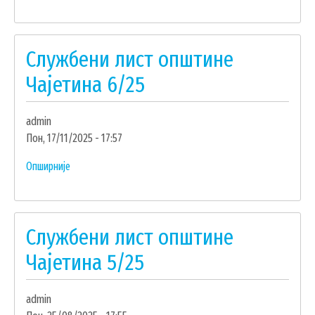
Службени
ГИС ЧАЈЕТИНА
лист
ПОСТАВИТЕ НАМ ПИТАЊЕ
општине
Службени лист општине
Чајетина
7/25
Чајетина 6/25
admin
Пон, 17/11/2025 - 17:57
Опширније
о
Службени
лист
општине
Службени лист општине
Чајетина
6/25
Чајетина 5/25
ДОКУМЕНТА
admin
КОНТАКТИ