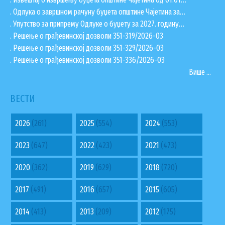
. Одлука о завршном рачуну буџета општине Чајетина за…
. Упутство за припрему Одлуке о буџету за 2027. годину…
. Решење о грађевинској дозволи 351-319/2026-03
. Решење о грађевинској дозволи 351-329/2026-03
. Решење о грађевинској дозволи 351-336/2026-03
Више ...
ВЕСТИ
2026
(261)
2025
(554)
2024
(553)
2023
(647)
2022
(423)
2021
(473)
2020
(362)
2019
(629)
2018
(720)
2017
(491)
2016
(657)
2015
(605)
2014
(413)
2013
(209)
2012
(175)