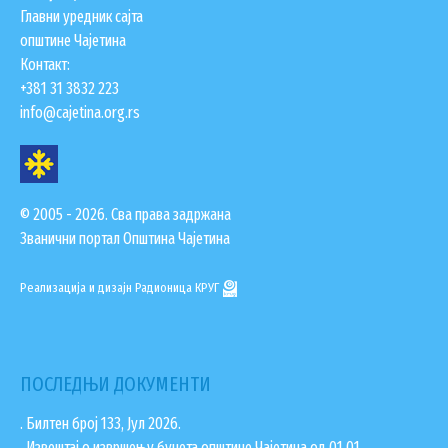
Главни уредник сајта
општине Чајетина
Контакт:
+381 31 3832 223
info@cajetina.org.rs
© 2005 - 2026. Сва права задржана
Званични портал Општина Чајетина
Реализација и дизајн
Радионица КРУГ
ПОСЛЕДЊИ ДОКУМЕНТИ
. Билтен број 133, Јул 2026.
. Извештај о извршењу буџета општине Чајетина од 01.01…