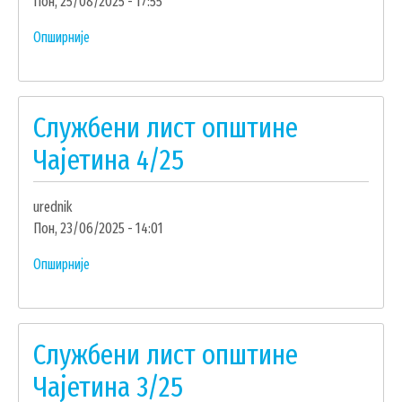
Пон, 25/08/2025 - 17:55
ЗАПОСЛЕНИ У ОПШТИНСКОЈ УПРАВИ
Опширније
о
ВАЖНИ ТЕЛЕФОНИ
Службени
лист
ПОСТАВИТЕ ПИТАЊЕ
општине
Службени лист општине
Чајетина
5/25
Чајетина 4/25
SEARCH
ПРЕТРАЖИ
FORM
urednik
Пон, 23/06/2025 - 14:01
Опширније
о
Службени
лист
општине
Службени лист општине
Чајетина
4/25
Чајетина 3/25