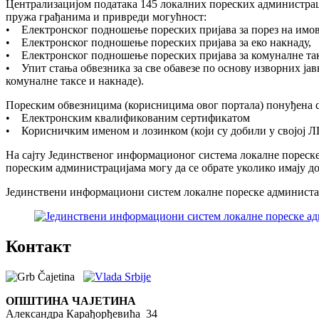
Централизацијом података 145 локалних пореских администрац
пружа грађанима и привреди могућност:
• Електронског подношење пореских пријава за порез на имо
• Електронског подношење пореских пријава за еко накнаду,
• Електронског подношење пореских пријава за комуналне та
• Упит стања обвезника за све обавезе по основу изворних ја
комуналне таксе и накнаде).
Пореским обвезницима (корисницима овог портала) понуђена с
• Електронским квалификованим сертификатом
• Корисничким именом и лозинком (који су добили у својој 
На сајту Јединственог информационог система локалне пореске
пореским администрацијама могу да се обрате уколико имају д
Јединствени информациони систем локалне пореске администа
Контакт
ОПШТИНА ЧАЈЕТИНА
Александра Карађорђевића 34