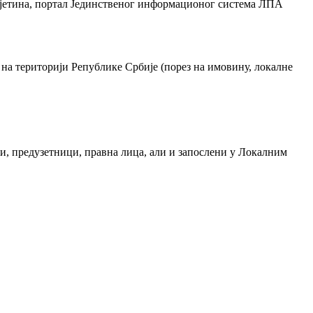
ајетина, портал Јединственог информационог система ЛПА
 на територији Републике Србије (порез на имовину, локалне
и, предузетници, правна лица, али и запослени у Локалним