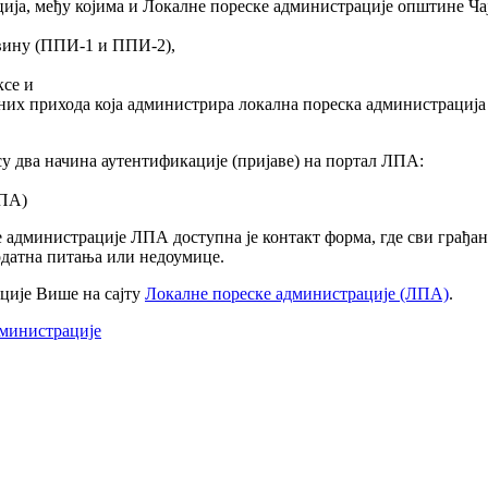
ија, међу којима и Локалне пореске администрације општине Ч
вину (ППИ-1 и ППИ-2),
ксе и
вних прихода која администрира локална пореска администрација
у два начина аутентификације (пријаве) на портал ЛПА:
ЛПА)
 администрације ЛПА доступна је контакт форма, где сви грађан
одатна питања или недоумице.
ције Више на сајту
Локалне пореске администрације (ЛПА)
.