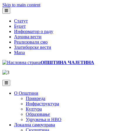
Skip to main content
Статут
Буџет
Информатор о раду
Архива вести
Реализовали смо
Златиборске вести
Мапа
ОПШТИНА ЧАЈЕТИНА
О Општини
Привреда
Инфраструктура
Култура
Образовање
Удружења и НВО
Локална самоуправа
Скупштина