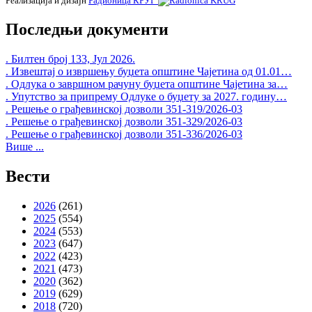
Реализација и дизајн
Радионица КРУГ
Последњи документи
. Билтен број 133, Јул 2026.
. Извештај о извршењу буџета општине Чајетина од 01.01…
. Одлука о завршном рачуну буџета општине Чајетина за…
. Упутство за припрему Одлуке о буџету за 2027. годину…
. Решење о грађевинској дозволи 351-319/2026-03
. Решење о грађевинској дозволи 351-329/2026-03
. Решење о грађевинској дозволи 351-336/2026-03
Више ...
Вести
2026
(261)
2025
(554)
2024
(553)
2023
(647)
2022
(423)
2021
(473)
2020
(362)
2019
(629)
2018
(720)