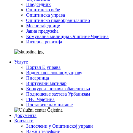
Председник
Општинско веће
Општинска управа
Општинско правобранилаштво
Месне заједнице
Јавна предузећа
Комунална милиција Општине Чајетина
Интерна ревизија
Услуге
Портал Е-управа
Водич кроз локалну управу
Писарница
Виртуелни матичар
Конкурси, позиви, обавештења
Подношење захтева Урбанизам
ГИС Чајетина
Поставите нам питање
Документа
Контакти
Запослени у Општинској управи
Важни телефони