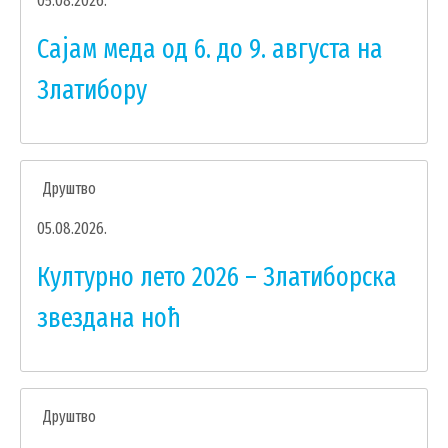
05.08.2026.
УДРУЖЕЊА И НВО
Сајам меда од 6. до 9. августа на
ЛОКАЛНА САМОУПРАВА
Златибору
СКУПШТИНА
ПРЕДСЕДНИК
ОПШТИНСКО ВЕЋЕ
Друштво
ОПШТИНСКА УПРАВА
05.08.2026.
ОПШТИНСКО ПРАВОБРАНИЛАШТВО
МЕСНЕ ЗАЈЕДНИЦЕ
Културно лето 2026 – Златиборска
ЈАВНА ПРЕДУЗЕЋА
звездана ноћ
КОМУНАЛНА МИЛИЦИЈА ОПШТИНЕ
ЧАЈЕТИНА
ИНТЕРНА РЕВИЗИЈА
Друштво