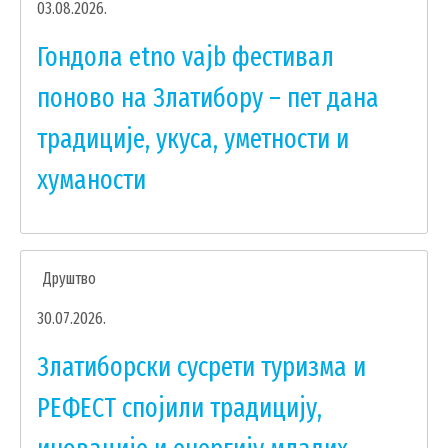
03.08.2026.
Гондола etno vajb фестивал
поново на Златибору – пет дана
традиције, укуса, уметности и
хуманости
УСЛУГЕ
ПОРТАЛ Е-УПРАВА
Друштво
ВОДИЧ КРОЗ ЛОКАЛНУ УПРАВУ
30.07.2026.
ПИСАРНИЦА
ВИРТУЕЛНИ МАТИЧАР
Златиборски сусрети туризма и
РЕФЕСТ спојили традицију,
КОНКУРСИ, ПОЗИВИ, ОБАВЕШТЕЊА
ПОДНОШЕЊЕ ЗАХТЕВА УРБАНИЗАМ