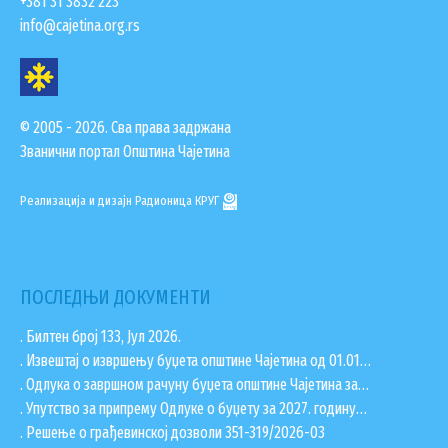
+381 31 3832 223
info@cajetina.org.rs
© 2005 - 2026. Сва права задржана
Званични портал Општина Чајетина
Реализација и дизајн
Радионица КРУГ
ПОСЛЕДЊИ ДОКУМЕНТИ
. Билтен број 133, Јул 2026.
. Извештај о извршењу буџета општине Чајетина од 01.01…
. Одлука о завршном рачуну буџета општине Чајетина за…
. Упутство за припрему Одлуке о буџету за 2027. годину…
. Решење о грађевинској дозволи 351-319/2026-03