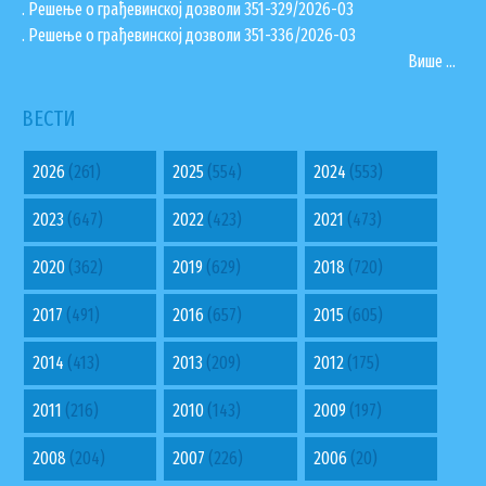
. Решење о грађевинској дозволи 351-329/2026-03
. Решење о грађевинској дозволи 351-336/2026-03
Више ...
ВЕСТИ
2026
(261)
2025
(554)
2024
(553)
2023
(647)
2022
(423)
2021
(473)
2020
(362)
2019
(629)
2018
(720)
2017
(491)
2016
(657)
2015
(605)
2014
(413)
2013
(209)
2012
(175)
2011
(216)
2010
(143)
2009
(197)
2008
(204)
2007
(226)
2006
(20)