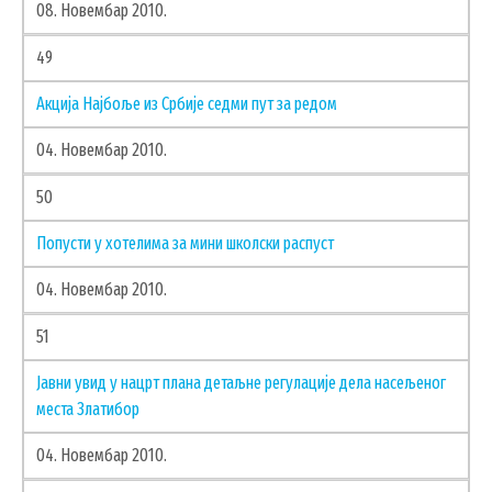
08. Новембар 2010.
ЗАПОСЛЕНИ У ОПШТИНСКОЈ УПРАВИ
49
ВАЖНИ ТЕЛЕФОНИ
ПОСТАВИТЕ ПИТАЊЕ
Акција Најбоље из Србије седми пут за редом
04. Новембар 2010.
50
SEARCH
ПРЕТРАЖИ
FORM
Попусти у хотелима за мини школски распуст
04. Новембар 2010.
51
Јавни увид у нацрт плана детаљне регулације дела насељеног
места Златибор
04. Новембар 2010.