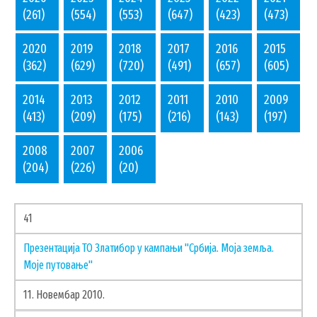
(261)
(554)
(553)
(647)
(423)
(473)
УДРУЖЕЊА И НВО
2020
2019
2018
2017
2016
2015
ЛОКАЛНА САМОУПРАВА
(362)
(629)
(720)
(491)
(657)
(605)
СКУПШТИНА
2014
2013
2012
2011
2010
2009
ПРЕДСЕДНИК
(413)
(209)
(175)
(216)
(143)
(197)
ОПШТИНСКО ВЕЋЕ
ОПШТИНСКА УПРАВА
2008
2007
2006
(204)
(226)
(20)
ОПШТИНСКО ПРАВОБРАНИЛАШТВО
МЕСНЕ ЗАЈЕДНИЦЕ
ЈАВНА ПРЕДУЗЕЋА
41
КОМУНАЛНА МИЛИЦИЈА ОПШТИНЕ
Презентација ТО Златибор у кампањи "Србија. Моја земља.
ЧАЈЕТИНА
Моје путовање"
ИНТЕРНА РЕВИЗИЈА
11. Новембар 2010.