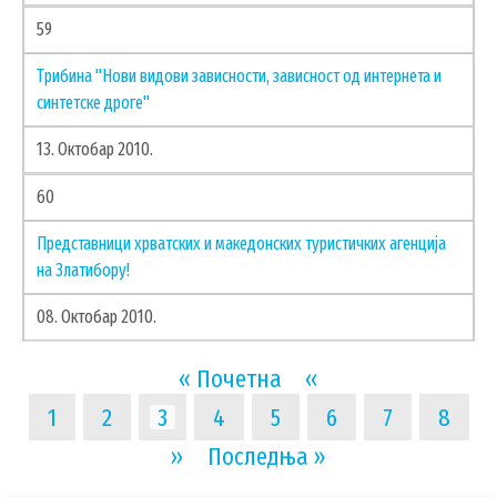
59
Трибина "Нови видови зависности, зависност од интернета и
синтетске дроге"
13. Октобар 2010.
60
Представници хрватских и македонских туристичких агенција
на Златибору!
08. Октобар 2010.
Pagination
First
« Почетна
Previous
‹‹
page
page
Page
1
Page
2
Current
3
Page
4
Page
5
Page
6
Page
7
Page
8
page
Next
››
Last
Последња »
page
page