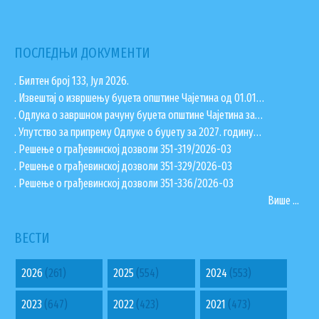
ПОСЛЕДЊИ ДОКУМЕНТИ
. Билтен број 133, Јул 2026.
. Извештај о извршењу буџета општине Чајетина од 01.01…
. Одлука о завршном рачуну буџета општине Чајетина за…
. Упутство за припрему Одлуке о буџету за 2027. годину…
. Решење о грађевинској дозволи 351-319/2026-03
. Решење о грађевинској дозволи 351-329/2026-03
. Решење о грађевинској дозволи 351-336/2026-03
Више ...
ВЕСТИ
2026
(261)
2025
(554)
2024
(553)
2023
(647)
2022
(423)
2021
(473)