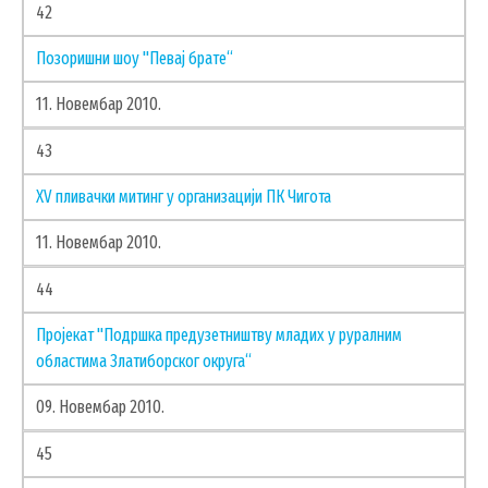
42
Позоришни шоу "Певај брате“
11. Новембар 2010.
43
XV пливачки митинг у организацији ПК Чигота
УСЛУГЕ
11. Новембар 2010.
ПОРТАЛ Е-УПРАВА
44
ВОДИЧ КРОЗ ЛОКАЛНУ УПРАВУ
Пројекат "Подршка предузетништву младих у руралним
ПИСАРНИЦА
областима Златиборског округа“
ВИРТУЕЛНИ МАТИЧАР
09. Новембар 2010.
КОНКУРСИ, ПОЗИВИ, ОБАВЕШТЕЊА
45
ПОДНОШЕЊЕ ЗАХТЕВА УРБАНИЗАМ