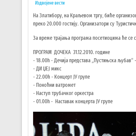
Издвојене вести
На Златибору, на Краљевом тргу, биће организов
преко 20.000 гостију. Организатори су Туристич
За време трајања програма посетиоцима ће се с
ПРОГРАМ ДОЧЕКА 31.12.2010. године
- 18.00h - Дечија представа „Пустињска љубав“ 
- ДИ ЏЕЈ микс
- 22.00h - Концерт ЈУ групе
- Поноћни ватромет
- Наступ трубачког оркестра
- 01.00h - Наставак концерта ЈУ групе