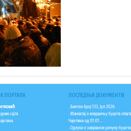
К ПОРТАЛА
ПОСЛЕДЊИ ДОКУМЕНТИ
ветковић
. Билтен број 133, Јул 2026.
едник сајта
. Извештај о извршењу буџета општ
ајетина
Чајетина од 01.01…
. Одлука о завршном рачуну буџет