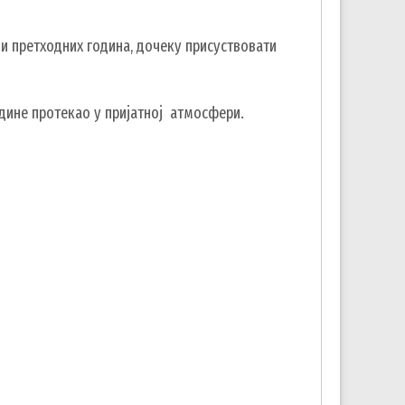
 и претходних година, дочеку присуствовати
одине протекао у пријатној атмосфери.