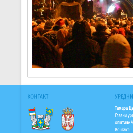
КОНТАКТ
УРЕДНИ
Тамара Ц
Главни ур
општине Ч
Контакт: