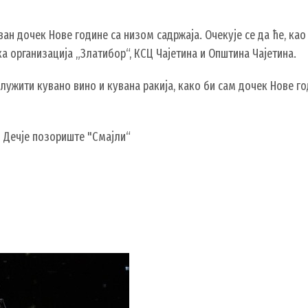
ан дочек Нове године са низом садржаја. Очекује се да ће, као
ка организација „Златибор“, КСЦ Чајетина и Општина Чајетина.
лужити кувано вино и кувана ракија, како би сам дочек Нове г
- Дечје позориште "Смајли“