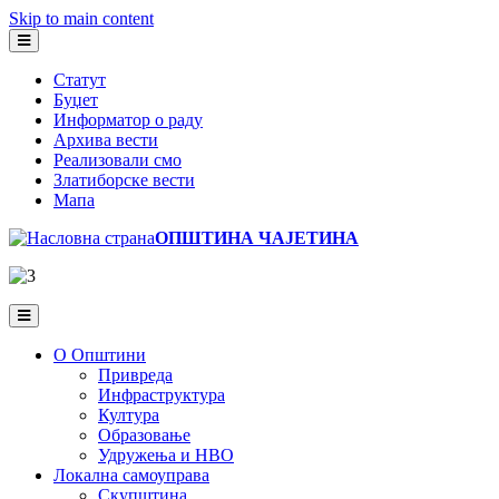
Skip to main content
Статут
Буџет
Информатор о раду
Архива вести
Реализовали смо
Златиборске вести
Мапа
ОПШТИНА ЧАЈЕТИНА
О Општини
Привреда
Инфраструктура
Култура
Образовање
Удружења и НВО
Локална самоуправа
Скупштина