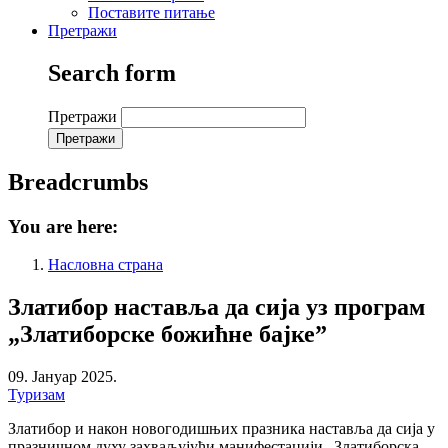
Поставите питање
Претражи
Search form
Претражи
Breadcrumbs
You are here:
Насловна страна
Златибор наставља да сија уз програм
„Златиборске божићне бајке”
09. Јануар 2025.
Туризам
Златибор и након новогодишњих празника наставља да сија у
празничном духу захваљујући манифестацији „Златиборска