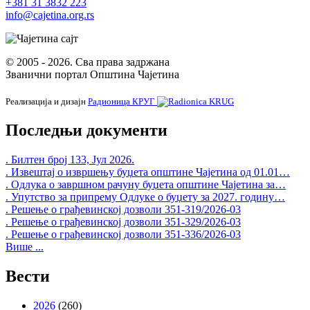
+381 31 3832 223
info@cajetina.org.rs
© 2005 - 2026. Сва права задржана
Званични портал Општина Чајетина
Реализација и дизајн
Радионица КРУГ
Последњи документи
. Билтен број 133, Јул 2026.
. Извештај о извршењу буџета општине Чајетина од 01.01…
. Одлука о завршном рачуну буџета општине Чајетина за…
. Упутство за припрему Одлуке о буџету за 2027. годину…
. Решење о грађевинској дозволи 351-319/2026-03
. Решење о грађевинској дозволи 351-329/2026-03
. Решење о грађевинској дозволи 351-336/2026-03
Више ...
Вести
2026
(260)