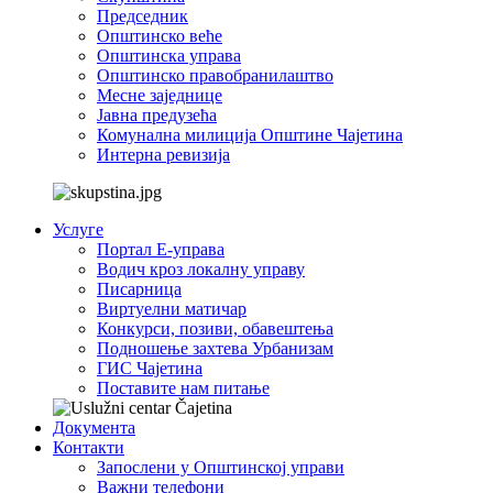
Председник
Општинско веће
Општинска управа
Општинско правобранилаштво
Месне заједнице
Јавна предузећа
Комунална милиција Општине Чајетина
Интерна ревизија
Услуге
Портал Е-управа
Водич кроз локалну управу
Писарница
Виртуелни матичар
Конкурси, позиви, обавештења
Подношење захтева Урбанизам
ГИС Чајетина
Поставите нам питање
Документа
Контакти
Запослени у Општинској управи
Важни телефони