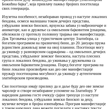
Божићна бајка”, која привлачу пажњу бројних посетилаца
свих генерација.
Изузетна посећеност, незабораван провод уз наступе локалних
бендова, осмеси малишана током дечијих представа,
узбудљиви зимски биоскоп, врхунска забава уз мађионичаре и
аниматоре, као и дружење са омиљеним бајковитим јунацима,
обележили су протеклу половину трајања ове манифестације.
Док Трговачка улица у туристичком центру Златибора, са
богатим програмом на празничној бини, до 20. јануара пружа
јединствен доживљај зиме на овој планини. Посетиоци могу
да уживају у разноврсним садржајима – од омиљених дечијих
представа, узбудљивог зимског биоскопа, наступа плесних
група и локалних бендова, до уживања у дружењима са
омиљеним бајковитим јунацима. Поред богатог програма на
бини локални произвођачи као део ове манифестације
пружају посетиоцима могућност да уживају у аутентичним
златиборским производима.
Сви посетиоци имају прилику да и даље буду део ове зимске
чаролије и створе незаборавне успомене на Златибору. У
наредним данима госте очекују сјајни тренуци уз наступе
локалних бендова, узбудљиви зимски биоскоп за децу,
музичке вечери и бројна изненађења. Програм манифестације
у током наредних дана можете погледати у наставку текста: