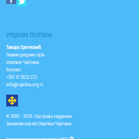
ЗАПОСЛЕНИ У ОПШТИНСКОЈ УПРАВИ
ВАЖНИ ТЕЛЕФОНИ
ПОСТАВИТЕ ПИТАЊЕ
УРЕДНИК ПОРТАЛА
Тамара Цветковић
Главни уредник сајта
SEARCH
ПРЕТРАЖИ
општине Чајетина
FORM
Контакт:
+381 31 3832 223
info@cajetina.org.rs
© 2005 - 2026. Сва права задржана
Званични портал Општина Чајетина