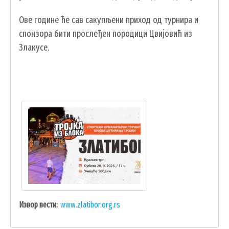
Ове године ће сав сакупљени приход од турнира и
спонзора бити прослеђен породици Цвијовић из
Злакусе.
УСЛУГЕ
ПОРТАЛ Е-УПРАВА
ВОДИЧ КРОЗ ЛОКАЛНУ УПРАВУ
ПИСАРНИЦА
ВИРТУЕЛНИ МАТИЧАР
Извор вести
www.zlatibor.org.rs
КОНКУРСИ, ПОЗИВИ, ОБАВЕШТЕЊА
ПОДНОШЕЊЕ ЗАХТЕВА УРБАНИЗАМ