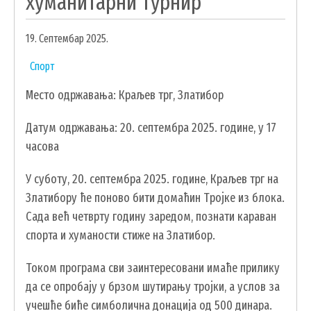
хуманитарни турнир
УДРУЖЕЊА И НВО
19. Септембар 2025.
ЛОКАЛНА САМОУПРАВА
Спорт
СКУПШТИНА
Место одржавања: Краљев трг, Златибор
ПРЕДСЕДНИК
ОПШТИНСКО ВЕЋЕ
Датум одржавања: 20. септембра 2025. године, у 17
ОПШТИНСКА УПРАВА
часова
ОПШТИНСКО ПРАВОБРАНИЛАШТВО
У суботу, 20. септембра 2025. године, Краљев трг на
МЕСНЕ ЗАЈЕДНИЦЕ
Златибору ће поново бити домаћин Тројке из блока.
ЈАВНА ПРЕДУЗЕЋА
Сада већ четврту годину заредом, познати караван
КОМУНАЛНА МИЛИЦИЈА ОПШТИНЕ
спорта и хуманости стиже на Златибор.
ЧАЈЕТИНА
ИНТЕРНА РЕВИЗИЈА
Током програма сви заинтересовани имаће прилику
да се опробају у брзом шутирању тројки, а услов за
учешће биће симболична донација од 500 динара.