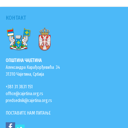
ГИС ЧАЈЕТИНА
ПОСТАВИТЕ НАМ ПИТАЊЕ
КОНТАКТ
ОПШТИНА ЧАЈЕТИНА
Александра Карађорђевића 34
31310 Чајетина, Србија
+381 31 3831 151
office@cajetina.org.rs
predsednik@cajetina.org.rs
ДОКУМЕНТА
ПОСТАВИТЕ НАМ ПИТАЊЕ
КОНТАКТИ