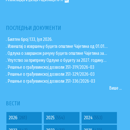
Реализација и дизајн
Радионица КРУГ
ПОСЛЕДЊИ ДОКУМЕНТИ
. Билтен број 133, Јул 2026.
. Извештај о извршењу буџета општине Чајетина од 01.01…
. Одлука о завршном рачуну буџета општине Чајетина за…
. Упутство за припрему Одлуке о буџету за 2027. годину…
. Решење о грађевинској дозволи 351-319/2026-03
. Решење о грађевинској дозволи 351-329/2026-03
. Решење о грађевинској дозволи 351-336/2026-03
Више ...
ВЕСТИ
2026
(261)
2025
(554)
2024
(553)