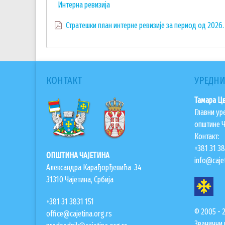
Интерна ревизија
Стратешки план интерне ревизије за период од 2026.
КОНТАКТ
УРЕДНИ
Тамара Ц
Главни ур
општине Ч
Контакт:
+381 31 3
ОПШТИНА ЧАЈЕТИНА
info@cajet
Александра Карађорђевића 34
31310 Чајетина, Србија
+381 31 3831 151
© 2005 - 
office@cajetina.org.rs
Званични 