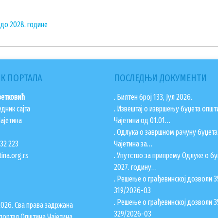
 до 2028. године
К ПОРТАЛА
ПОСЛЕДЊИ ДОКУМЕНТИ
ветковић
. Билтен број 133, Јул 2026.
едник сајта
. Извештај о извршењу буџета општ
ајетина
Чајетина од 01.01…
. Одлука о завршном рачуну буџет
832 223
Чајетина за…
ina.org.rs
. Упутство за припрему Одлуке о бу
2027. годину…
. Решење о грађевинској дозволи 3
319/2026-03
. Решење о грађевинској дозволи 3
2026. Сва права задржана
329/2026-03
портал Општина Чајетина