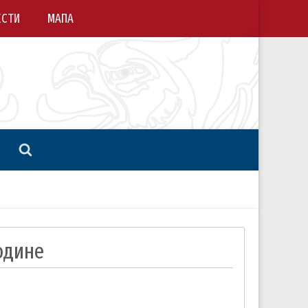
ЕСТИ
МАПА
одине