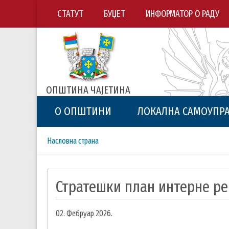
СТАТУТ
БУЏЕТ
ИНФОРМАТОР О РАДУ
ОПШТИНА ЧАЈЕТИНА
О ОПШТИНИ
ЛОКАЛНА САМОУПР
Breadcrumbs
You
Насловна страна
are
here:
Стратешки план интерне рев
02. Фебруар 2026.