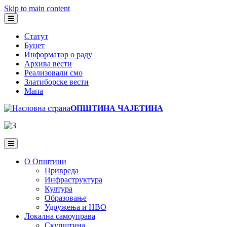
Skip to main content
Статут
Буџет
Информатор о раду
Архива вести
Реализовали смо
Златиборске вести
Мапа
ОПШТИНА ЧАЈЕТИНА
О Општини
Привреда
Инфраструктура
Култура
Образовање
Удружења и НВО
Локална самоуправа
Скупштина