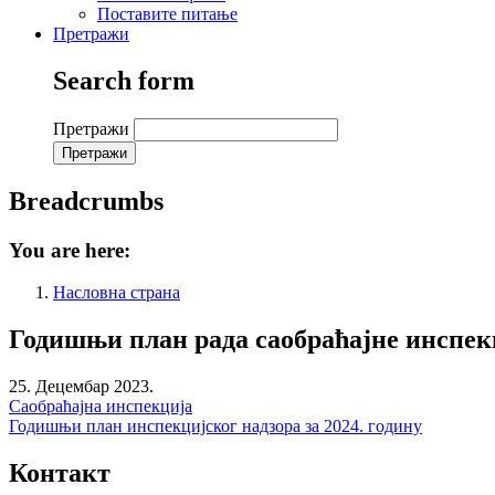
Поставите питање
Претражи
Search form
Претражи
Breadcrumbs
You are here:
Насловна страна
Годишњи план рада саобраћајне инспекц
25. Децембар 2023.
Саобраћајна инспекција
Годишњи план инспекцијског надзора за 2024. годину
Контакт