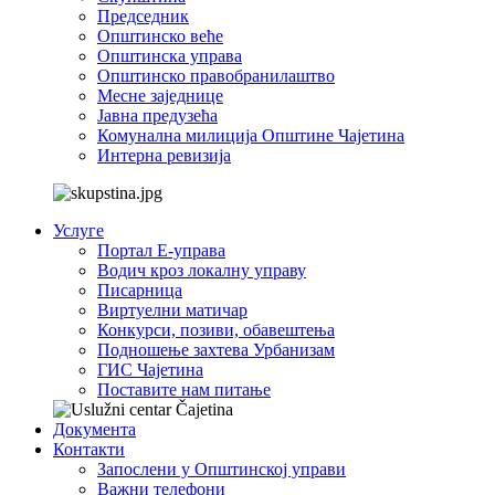
Председник
Општинско веће
Општинска управа
Општинско правобранилаштво
Месне заједнице
Јавна предузећа
Комунална милиција Општине Чајетина
Интерна ревизија
Услуге
Портал Е-управа
Водич кроз локалну управу
Писарница
Виртуелни матичар
Конкурси, позиви, обавештења
Подношење захтева Урбанизам
ГИС Чајетина
Поставите нам питање
Документа
Контакти
Запослени у Општинској управи
Важни телефони