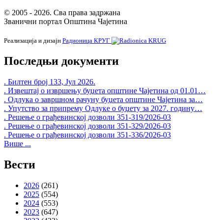
© 2005 - 2026. Сва права задржана
Званични портал Општина Чајетина
Реализација и дизајн
Радионица КРУГ
Последњи документи
. Билтен број 133, Јул 2026.
. Извештај о извршењу буџета општине Чајетина од 01.01…
. Одлука о завршном рачуну буџета општине Чајетина за…
. Упутство за припрему Одлуке о буџету за 2027. годину…
. Решење о грађевинској дозволи 351-319/2026-03
. Решење о грађевинској дозволи 351-329/2026-03
. Решење о грађевинској дозволи 351-336/2026-03
Више ...
Вести
2026
(261)
2025
(554)
2024
(553)
2023
(647)