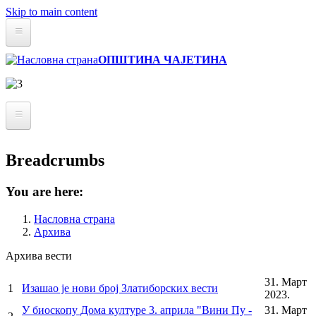
Skip to main content
Статут
ОПШТИНА ЧАЈЕТИНА
Буџет
Информатор о раду
Архива вести
О Општини
Breadcrumbs
Реализовали смо
Привреда
Златиборске вести
Инфраструктура
You are here:
Култура
Мапа
Насловна страна
Архива
Образовање
Удружења и НВО
Архива вести
31. Март
Локална самоуправа
1
Изашао је нови број Златиборских вести
2023.
У биоскопу Дома културе 3. априла "Вини Пу -
31. Март
Скупштина