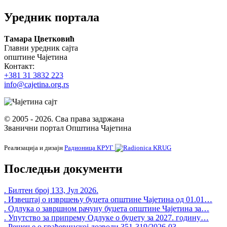
Уредник портала
Тамара Цветковић
Главни уредник сајта
општине Чајетина
Контакт:
+381 31 3832 223
info@cajetina.org.rs
© 2005 - 2026. Сва права задржана
Званични портал Општина Чајетина
Реализација и дизајн
Радионица КРУГ
Последњи документи
. Билтен број 133, Јул 2026.
. Извештај о извршењу буџета општине Чајетина од 01.01…
. Одлука о завршном рачуну буџета општине Чајетина за…
. Упутство за припрему Одлуке о буџету за 2027. годину…
. Решење о грађевинској дозволи 351-319/2026-03