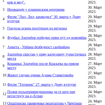
2
крв и мед".
2023.
Председник
30. Март
3
Иновације у планинским центрима
2023.
Општинско веће
Филм "Лил, Лил, крокодил" 30. марта у Дому
29. Март
4
Општинска управа
културе
2023.
29. Март
Општинско правобранилаштво
5
Гондола осваја посетиоце из региона
2023.
Месне заједнице
28. Март
6
Фудбал: Златибор победио први пут од новембра
2023.
Јавна предузећа
28. Март
7
Анкета - Урбана безбедност саобраћаја
2023.
Комунална милиција Општине Чајетина
Златибор сврстан у прву категорију туристичких
28. Март
8
Интерна ревизија
места
2023.
Кошарка: Златибор после Краљева на првом
27. Март
9
месту
2023.
27. Март
10
Живот гледан очима Адама Стаматовића
2023.
24. Март
Услуге
11
Филм "Титаник" 27. марта у Дому културе
2023.
Позив пољопривредницима да се што пре
24. Март
Портал Е-управа
12
региструју на е-Аграр
2023.
Водич кроз локалну управу
24. Март
13
Општинско такмичење рецитатора у Чајетини