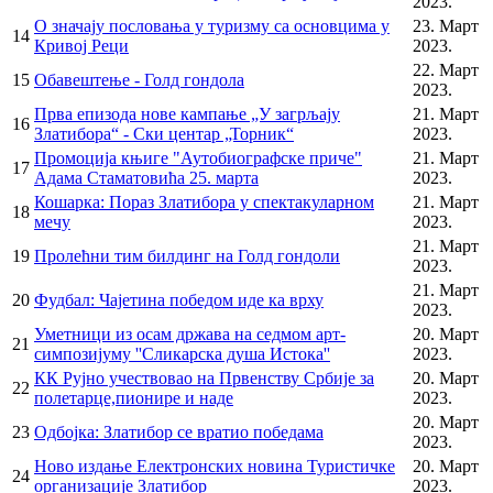
2023.
Писарница
О значају пословања у туризму са основцима у
23. Март
14
Виртуелни матичар
Кривој Реци
2023.
22. Март
15
Обавештење - Голд гондола
2023.
Конкурси, позиви, обавештења
Прва епизода нове кампање „У загрљају
21. Март
16
Подношење захтева Урбанизам
Златибора“ - Ски центар „Торник“
2023.
Промоција књиге "Аутобиографске приче"
21. Март
ГИС Чајетина
17
Адама Стаматовића 25. марта
2023.
Поставите нам питање
Кошарка: Пораз Златибора у спектакуларном
21. Март
18
мечу
2023.
21. Март
19
Пролећни тим билдинг на Голд гондоли
2023.
Документа
21. Март
20
Фудбал: Чајетина победом иде ка врху
2023.
Контакти
Уметници из осам држава на седмом арт-
20. Март
21
симпозијуму ''Сликарска душа Истока''
2023.
Запослени у Општинској управи
КК Рујно учествовао на Првенству Србије за
20. Март
22
полетарце,пионире и наде
2023.
Важни телефони
20. Март
23
Одбојка: Златибор се вратио победама
Поставите питање
2023.
Ново издање Електронских новина Туристичке
20. Март
24
организације Златибор
2023.
Претражи