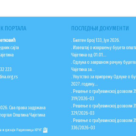
К ПОРТАЛА
ПОСЛЕДЊИ ДОКУМЕНТИ
ветковић
. Билтен број 133, Јул 2026.
едник сајта
. Извештај о извршењу буџета општ
ајетина
Чајетина од 01.01…
. Одлука о завршном рачуну буџет
832 223
Чајетина за…
ina.org.rs
. Упутство за припрему Одлуке о бу
2027. годину…
. Решење о грађевинској дозволи 3
319/2026-03
. Решење о грађевинској дозволи 3
2026. Сва права задржана
329/2026-03
портал Општина Чајетина
. Решење о грађевинској дозволи 3
336/2026-03
а и дизајн
Радионица КРУГ