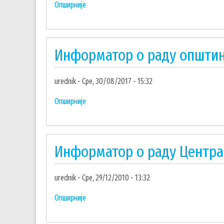
Опширније
о
Информатор
о
раду
Информатор о раду општин
Изборне
комисије
општине
urednik
Сре, 30/08/2017 - 15:32
Чајетина
Опширније
о
Информатор
о
раду
Информатор о раду Центра 
општине
Чајетина
urednik
Сре, 29/12/2010 - 13:32
Опширније
о
Информатор
о