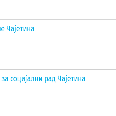
е Чајетина
за социјални рад Чајетина