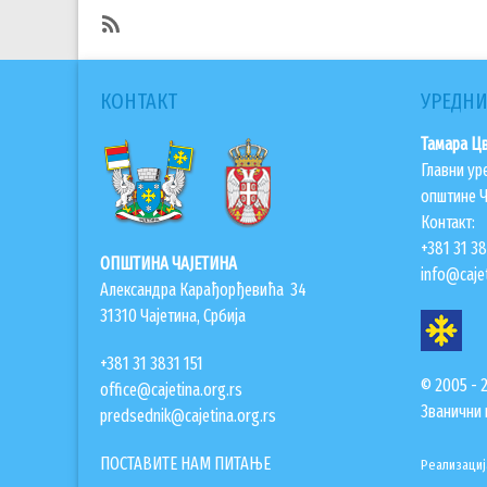
раду
Центра
SubscribeSubscribe
за
to
КОНТАКТ
УРЕДНИ
социјални
Информатор
рад
Тамара Ц
Чајетина
Главни ур
општине Ч
Контакт:
+381 31 3
ОПШТИНА ЧАЈЕТИНА
info@cajet
Александра Карађорђевића 34
31310 Чајетина, Србија
+381 31 3831 151
© 2005 - 
office@cajetina.org.rs
Званични 
predsednik@cajetina.org.rs
ПОСТАВИТЕ НАМ ПИТАЊЕ
Реализациј