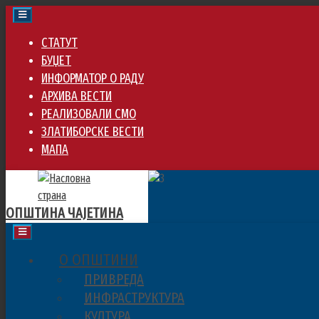
Skip
to
СТАТУТ
main
БУЏЕТ
content
ИНФОРМАТОР О РАДУ
АРХИВА ВЕСТИ
РЕАЛИЗОВАЛИ СМО
ЗЛАТИБОРСКЕ ВЕСТИ
МАПА
ОПШТИНА ЧАЈЕТИНА
О ОПШТИНИ
ПРИВРЕДА
ИНФРАСТРУКТУРА
КУЛТУРА