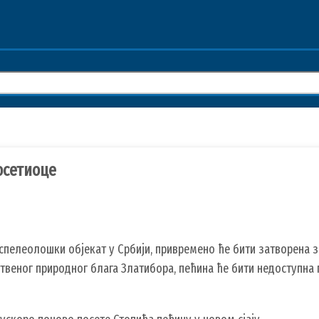
осетиоце
 спелеолошки објекат у Србији, привремено ће бити затворена 
твеног природног блага Златибора, пећина ће бити недоступна