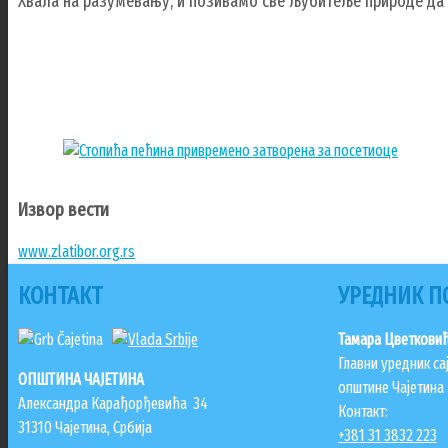
Хвала на разумевању, и позивамо све љубитеље природе да у
Извор вести
www.zlatibor.org.rs
КОНТАКТ
УРЕДНИК П
Тамара Цветкови
Главни уредник са
ОПШТИНА ЧАЈЕТИНА
општине Чајетина
Александра Карађорђевића 34
Контакт:
31310 Чајетина, Србија
+381 31 3832 223