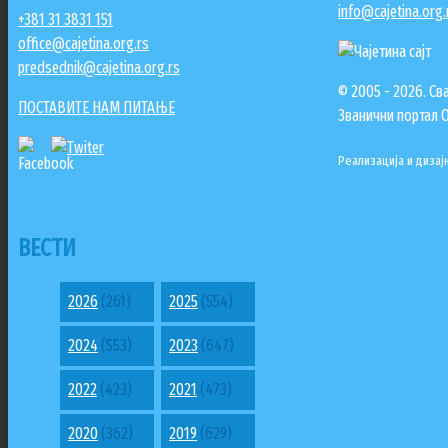
info@cajetina.org.
+381 31 3831 151
office@cajetina.org.rs
predsednik@cajetina.org.rs
© 2005 - 2026. Св
ПОСТАВИТЕ НАМ ПИТАЊЕ
Званични портал 
Реализација и дизај
ВЕСТИ
2026
(261)
2025
(554)
2024
(553)
2023
(647)
2022
(423)
2021
(473)
2020
(362)
2019
(629)