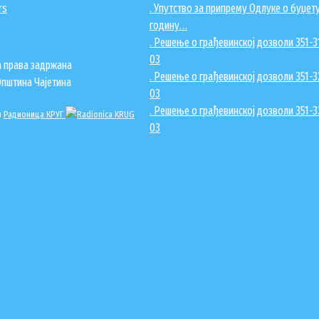
rs
. Упутство за припрему Одлуке о буџету
годину…
. Решење о грађевинској дозволи 351-
03
а права задржана
. Решење о грађевинској дозволи 351-
Општина Чајетина
03
. Решење о грађевинској дозволи 351-
н
Радионица КРУГ
03