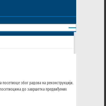
за посетиоце због радова на реконструкцији.
 посетиоцима до завршетка предвиђених