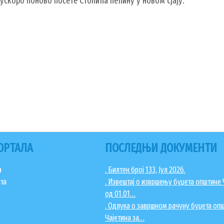
скоро поново посете Стопића пећину у новом сјају.
ОРТАЛА
ПОСЛЕДЊИ ДОКУМЕНТИ
ћ
. Билтен број 133, Јул 2026.
јта
. Извештај о извршењу буџета општине 
од 01.01…
. Одлука о завршном рачуну буџета оп
Чајетина за…