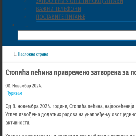
ЗАПОСЛЕНИ У ОПШТИНСКОЈ УПРАВИ
ВАЖНИ ТЕЛЕФОНИ
ПОСТАВИТЕ ПИТАЊЕ
ПРЕТРАЖИ
ПРЕТРАЖИ
SEARCH
FORM
Насловна страна
Breadcrumbs
You
are
Стопића пећина привремено затворена за п
here:
08. Новембар 2024.
Туризам
Од 8. новембра 2024. године, Стопића пећина, најпосећенији
Услед извођења додатних радова на унапређењу овог јединс
активности.