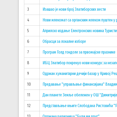
3
Изашао је нови број Златиборских вести
4
Нови млекомат са органским млеком пуштен у 
5
Априлско издање Електронских новина Туристи
6
Обрасци за локалне изборе
7
Програм Голд гондоле за првомајске празнике
8
ИБЦ Златибор покренуо нови конкурс за незап
9
Одржан хуманитарни дечији базар у Кривој Ре
10
Предавање "управљање финансијама" Владим
11
Дан планете Земље обележен у ОШ "Димитриј
12
Представљање књиге Слободана Ристовића "Го
13
Одржана радионица "Буди ми друг"