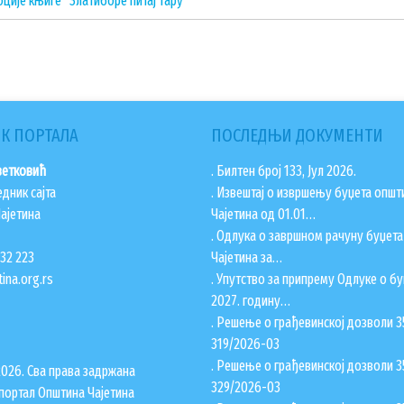
ције књиге "Златиборе питај Тару"
К ПОРТАЛА
ПОСЛЕДЊИ ДОКУМЕНТИ
ветковић
. Билтен број 133, Јул 2026.
едник сајта
. Извештај о извршењу буџета општ
ајетина
Чајетина од 01.01…
. Одлука о завршном рачуну буџет
832 223
Чајетина за…
ina.org.rs
. Упутство за припрему Одлуке о бу
2027. годину…
. Решење о грађевинској дозволи 3
319/2026-03
. Решење о грађевинској дозволи 3
2026. Сва права задржана
329/2026-03
портал Општина Чајетина