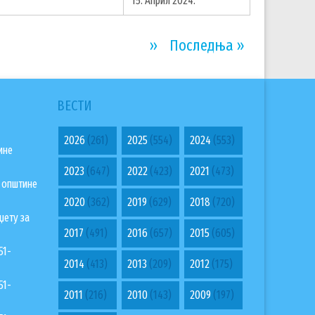
15. Април 2024.
Next
››
Last
Последња »
page
page
ВЕСТИ
2026
(261)
2025
(554)
2024
(553)
ине
2023
(647)
2022
(423)
2021
(473)
а општине
2020
(362)
2019
(629)
2018
(720)
џету за
2017
(491)
2016
(657)
2015
(605)
51-
2014
(413)
2013
(209)
2012
(175)
51-
2011
(216)
2010
(143)
2009
(197)