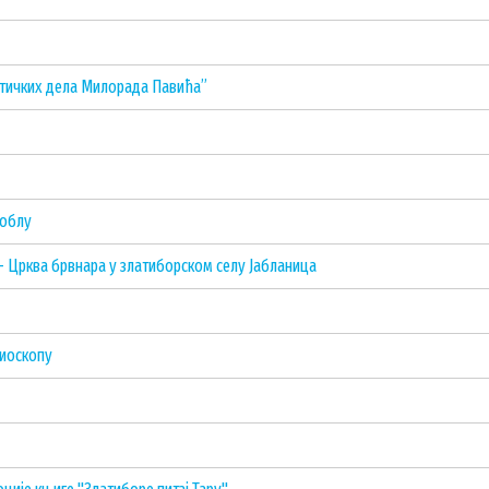
стичких дела Милорада Павића”
ноблу
– Црква брвнара у златиборском селу Јабланица
биоскопу