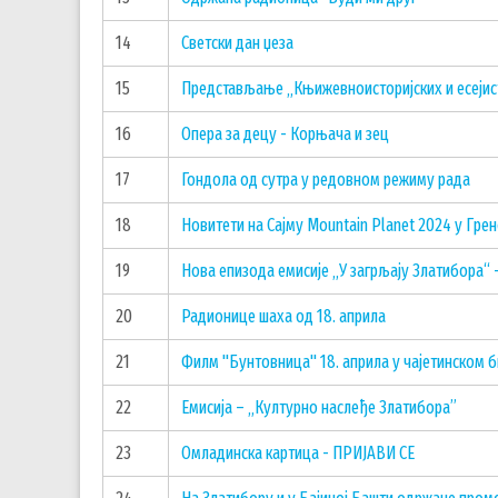
14
Светски дан џеза
15
Представљање „Књижевноисторијских и есеји
16
Опера за децу - Корњача и зец
17
Гондола од сутра у редовном режиму рада
18
Новитети на Сајму Mountain Planet 2024 у Гре
19
Нова епизода емисије „У загрљају Златибора“ 
20
Радионице шаха од 18. априла
21
Филм "Бунтовница" 18. априла у чајетинском 
22
Емисија – „Културно наслеђе Златибора”
23
Омладинска картица - ПРИЈАВИ СЕ