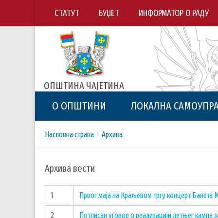
СТАТУТ
БУЏЕТ
ИНФОРМАТОР О РАДУ
ОПШТИНА ЧАЈЕТИНА
О ОПШТИНИ
ЛОКАЛНА САМОУПР
Breadcrumbs
You
Насловна страна
Архива
are
here:
Архива вести
1
Првог маја на Краљевом тргу концерт Банета 
2
Потписан уговор о реализацији летњег кампа з