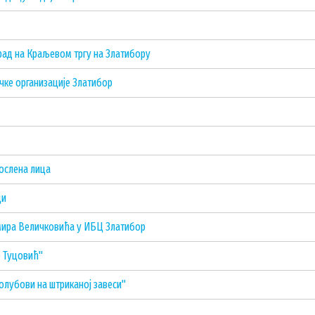
рад на Краљевом тргу на Златибору
чке организације Златибор
ослена лица
ци
ира Величковића у ИБЦ Златибор
е Туцовић"
лубови на штриканој завеси"