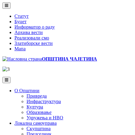
Skip
to
main
Статут
content
Буџет
Информатор о раду
Архива вести
Реализовали смо
Златиборске вести
Мапа
ОПШТИНА ЧАЈЕТИНА
О Општини
Привреда
Инфраструктура
Култура
Образовање
Удружења и НВО
Локална самоуправа
Скупштина
Председник