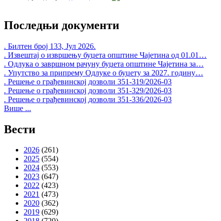
Последњи документи
. Билтен број 133, Јул 2026.
. Извештај о извршењу буџета општине Чајетина од 01.01…
. Одлука о завршном рачуну буџета општине Чајетина за…
. Упутство за припрему Одлуке о буџету за 2027. годину…
. Решење о грађевинској дозволи 351-319/2026-03
. Решење о грађевинској дозволи 351-329/2026-03
. Решење о грађевинској дозволи 351-336/2026-03
Више ...
Вести
2026
(261)
2025
(554)
2024
(553)
2023
(647)
2022
(423)
2021
(473)
2020
(362)
2019
(629)
2018
(720)