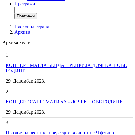
Претражи
Претражи
Search
form
Насловна страна
Архива
You
Breadcrumbs
are
Архива вести
here:
1
КОНЦЕРТ МАГЛА БЕНДА – РЕПРИЗА ДОЧЕКА НОВЕ
ГОДИНЕ
29. Децембар 2023.
2
КОНЦЕРТ САШЕ МАТИЋА - ДОЧЕК НОВЕ ГОДИНЕ
29. Децембар 2023.
3
Празнична честитка председника општине Чајетина