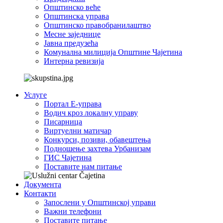
Општинско веће
Општинска управа
Општинско правобранилаштво
Месне заједнице
Јавна предузећа
Комунална милиција Општине Чајетина
Интерна ревизија
Услуге
Портал Е-управа
Водич кроз локалну управу
Писарница
Виртуелни матичар
Конкурси, позиви, обавештења
Подношење захтева Урбанизам
ГИС Чајетина
Поставите нам питање
Документа
Контакти
Запослени у Општинској управи
Важни телефони
Поставите питање