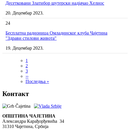
Десетковани Златибор шутерски надјачао Хелиос
20. Децембар 2023.
24
Бесплатна радионица Омладинског клуба Чајетина
"Здрави стилови живота"
19. Децембар 2023.
Current
1
page
Page
2
Pagination
Page
3
Next
››
page
Last
Последња »
page
Контакт
ОПШТИНА ЧАЈЕТИНА
Александра Карађорђевића 34
31310 Чајетина, Србија