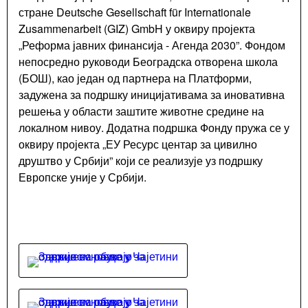
Контакти
стране Deutsche Gesellschaft für Internationale
Zusammenarbeit (GIZ) GmbH у оквиру пројекта
Запослени
„Реформа јавних финансија - Агенда 2030”. Фондом
у
непосредно руководи Београдска отворена школа
Општинској
(БОШ), као један од партнера на Платформи,
управи
задужена за подршку иницијативама за иновативна
Важни
решења у области заштите животне средине на
телефони
локалном нивоу. Додатна подршка Фонду пружа се у
Поставите
оквиру пројекта „ЕУ Ресурс центар за цивилно
питање
друштво у Србији” који се реализује уз подршку
Европске уније у Србији.
Претражи
Search
form
Претражи