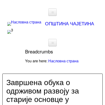
Статут
ОПШТИНА ЧАЈЕТИНА
Буџет
Информатор
о
Breadcrumbs
О
раду
Општини
You are here:
Насловна страна
Архива
Привреда
вести
Инфраструктура
Завршена обука о
Реализовали
Култура
смо
одрживом развоју за
Образовање
старије основце у
Златиборске
Удружења
и
вести