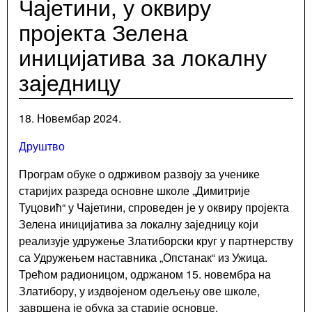
Чајетини, у оквиру
НВО
Мапа
пројекта Зелена
Локална
иницијатива за локалну
самоуправа
заједницу
Скупштина
Председник
18. Новембар 2024.
Општинско
веће
Друштво
Општинска
Програм обуке о одрживом развоју за ученике
управа
старијих разреда основне школе „Димитрије
Општинско
Туцовић“ у Чајетини, спроведен је у оквиру пројекта
правобранилаштво
Зелена иницијатива за локалну заједницу који
Месне
реализује удружење Златиборски круг у партнерству
заједнице
са Удружењем наставника „Опстанак“ из Ужица.
Јавна
Трећом радионицом, одржаном 15. новембра на
предузећа
Златибору, у издвојеном одељењу ове школе,
Комунална
завршена је обука за старије основце.