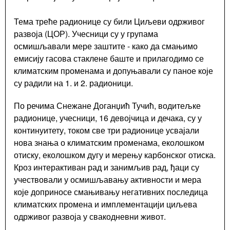
милиција
Општине
Тема треће радионице су били Циљеви одрживог
Чајетина
развоја (ЦОР). Учесници су у групама
Интерна
осмишљавали мере заштите - како да смањимо
ревизија
емисију гасова стаклене баште и прилагодимо се
климатским променама и допуњавали су паное које
су радили на 1. и 2. радионици.
По речима Снежане Доганџић Тучић, водитељке
Услуге
радионице, учесници, 16 девојчица и дечака, су у
континуитету, током све три радионице усвајали
Портал
нова знања о климатским променама, еколошком
Е-
отиску, еколошком дугу и мерењу карбонског отиска.
управа
Кроз интерактиван рад и занимљив рад, ђаци су
Водич
учествовали у осмишљавању активности и мера
кроз
које доприносе смањивању негативних последица
локалну
климатских промена и имплементацији циљева
управу
одрживог развоја у свакодневни живот.
Писарница