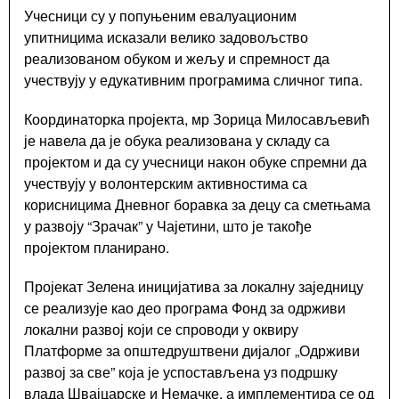
Виртуелни
Учесници су у попуњеним евалуационим
матичар
упитницима исказали велико задовољство
реализованом обуком и жељу и спремност да
Конкурси,
учествују у едукативним програмима сличног типа.
позиви,
обавештења
Координаторка пројекта, мр Зорица Милосављевић
Подношење
је навела да је обука реализована у складу са
захтева
пројектом и да су учесници након обуке спремни да
Урбанизам
учествују у волонтерским активностима са
ГИС
корисницима Дневног боравка за децу са сметњама
Чајетина
у развоју “Зрачак” у Чајетини, што је такође
Поставите
пројектом планирано.
нам
питање
Пројекат Зелена иницијатива за локалну заједницу
се реализује као део програма Фонд за одрживи
локални развој који се спроводи у оквиру
Платформе за општедруштвени дијалог „Одрживи
развој за све” која је успостављена уз подршку
Документа
влада Швајцарске и Немачке, а имплементира се од