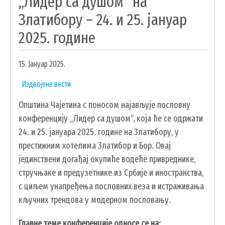
„Лидер са душом“ на
УДРУЖЕЊА И НВО
Златибору – 24. и 25. јануар
2025. године
ЛОКАЛНА САМОУПРАВА
СКУПШТИНА
15. Јануар 2025.
ПРЕДСЕДНИК
Издвојене вести
ОПШТИНСКО ВЕЋЕ
ОПШТИНСКА УПРАВА
Општина Чајетина с поносом најављује пословну
конференцију „Лидер са душом“, која ће се одржати
ОПШТИНСКО ПРАВОБРАНИЛАШТВО
24. и 25. јануара 2025. године на Златибору, у
МЕСНЕ ЗАЈЕДНИЦЕ
престижним хотелима Златибор и Бор. Овај
ЈАВНА ПРЕДУЗЕЋА
јединствени догађај окупиће водеће привреднике,
КОМУНАЛНА МИЛИЦИЈА ОПШТИНЕ
стручњаке и предузетнике из Србије и иностранства,
ЧАЈЕТИНА
с циљем унапређења пословних веза и истраживања
ИНТЕРНА РЕВИЗИЈА
кључних трендова у модерном пословању.
Главне теме конференције односе се на: