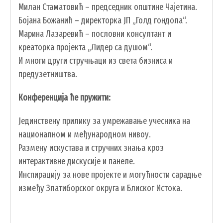
Милан Стаматовић – председник општине Чајетина.
ГИС ЧАЈЕТИНА
Бојана Божанић – директорка ЈП „Голд гондола“.
ПОСТАВИТЕ НАМ ПИТАЊЕ
Марина Лазаревић – пословни консултант и
креаторка пројекта „Лидер са душом“.
И многи други стручњаци из света бизниса и
предузетништва.
Конференција ће пружити:
Јединствену прилику за умрежавање учесника на
националном и међународном нивоу.
Размену искустава и стручних знања кроз
интерактивне дискусије и панеле.
Инспирацију за нове пројекте и могућности сарадње
између Златиборског округа и Блиског Истока.
ДОКУМЕНТА
КОНТАКТИ