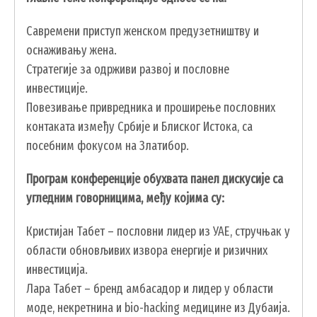
Савремени приступ женском предузетништву и
оснаживању жена.
Стратегије за одрживи развој и пословне
инвестиције.
Повезивање привредника и проширење пословних
контаката између Србије и Блиског Истока, са
посебним фокусом на Златибор.
УСЛУГЕ
Програм конференције обухвата панел дискусије са
ПОРТАЛ Е-УПРАВА
угледним говорницима, међу којима су:
ВОДИЧ КРОЗ ЛОКАЛНУ УПРАВУ
Кристијан Табет – пословни лидер из УАЕ, стручњак у
ПИСАРНИЦА
области обновљивих извора енергије и ризичних
ВИРТУЕЛНИ МАТИЧАР
инвестиција.
КОНКУРСИ, ПОЗИВИ, ОБАВЕШТЕЊА
Лара Табет – бренд амбасадор и лидер у области
моде, некретнина и bio-hacking медицине из Дубаија.
ПОДНОШЕЊЕ ЗАХТЕВА УРБАНИЗАМ