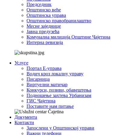
Председник
Општинско веће
Општинска управа
Општинско правобранилаштво
Месне заједнице
Јавна предузећа
Комунална милиција Општине Чајетина
Интерна ревизија
Услуге
Портал Е-управа
Водич кроз локалну управу
Писарница
Виртуелни матичар
Конкурси, позиви, обавештења
Подношење захтева Урбанизам
ГИС Чајетина
Поставите нам питање
Документа
Контакти
Запослени у Општинској управи
Важни телефони