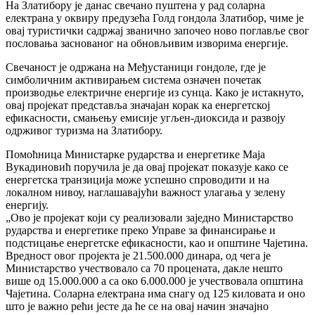
На Златибору је данас свечано пуштена у рад соларна
електрана у оквиру предузећа Голд гондола Златибор, чиме је
овај туристички садржај званично започео ново поглавље свог
пословања заснованог на обновљивим изворима енергије.
Свечаност је одржана на Међустаници гондоле, где је
симболичним активирањем система означен почетак
производње електричне енергије из сунца. Како је истакнуто,
овај пројекат представља значајан корак ка енергетској
ефикасности, смањењу емисије угљен-диоксида и развоју
одрживог туризма на Златибору.
Помоћница Министарке рударства и енергетике Маја
Вукадиновић поручила је да овај пројекат показује како се
енергетска транзиција може успешно спроводити и на
локалном нивоу, наглашавајући важност улагања у зелену
енергију.
„Ово је пројекат који су реализовали заједно Министарство
рударства и енергетике преко Управе за финансирање и
подстицање енергетске ефикасности, као и општине Чајетина.
Вредност овог пројекта је 21.500.000 динара, од чега је
Министарство учествовало са 70 процената, дакле нешто
више од 15.000.000 а са око 6.000.000 је учествовала општина
Чајетина. Соларна електрана има снагу од 125 киловата и оно
што је важно рећи јесте да ће се на овај начин значајно