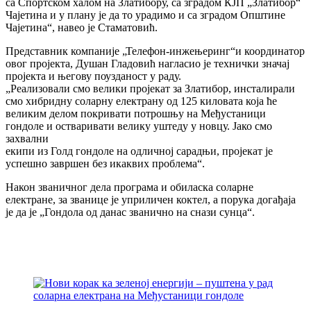
са Спортском халом на Златибору, са зградом КЈП „Златибор“
Чајетина и у плану је да то урадимо и са зградом Општине
Чајетина“, навео је Стаматовић.
Представник компаније „Телефон-инжењеринг“и координатор
овог пројекта, Душан Гладовић нагласио је технички значај
пројекта и његову поузданост у раду.
„Реализовали смо велики пројекат за Златибор, инсталирали
смо хибридну соларну електрану од 125 киловата која ће
великим делом покривати потрошњу на Међустаници
гондоле и остваривати велику уштеду у новцу. Јако смо
захвални
екипи из Голд гондоле на одличној сарадњи, пројекат је
успешно завршен без икаквих проблема“.
Након званичног дела програма и обиласка соларне
електране, за званице је уприличен коктел, а порука догађаја
је да је „Гондола од данас званично на снази сунца“.