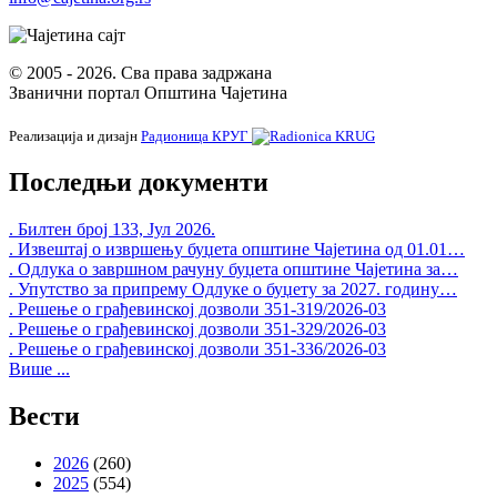
© 2005 - 2026. Сва права задржана
Званични портал Општина Чајетина
Реализација и дизајн
Радионица КРУГ
Последњи документи
. Билтен број 133, Јул 2026.
. Извештај о извршењу буџета општине Чајетина од 01.01…
. Одлука о завршном рачуну буџета општине Чајетина за…
. Упутство за припрему Одлуке о буџету за 2027. годину…
. Решење о грађевинској дозволи 351-319/2026-03
. Решење о грађевинској дозволи 351-329/2026-03
. Решење о грађевинској дозволи 351-336/2026-03
Више ...
Вести
2026
(260)
2025
(554)