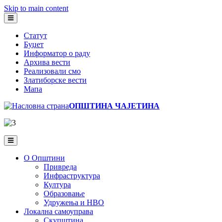
Skip to main content
Статут
Буџет
Информатор о раду
Архива вести
Реализовали смо
Златиборске вести
Мапа
ОПШТИНА ЧАЈЕТИНА
О Општини
Привреда
Инфраструктура
Култура
Образовање
Удружења и НВО
Локална самоуправа
Скупштина