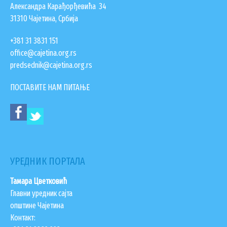
Александра Карађорђевића 34
КОНТАКТИ
31310 Чајетина, Србија
ЗАПОСЛЕНИ У ОПШТИНСКОЈ УПРАВИ
+381 31 3831 151
ВАЖНИ ТЕЛЕФОНИ
office@cajetina.org.rs
ПОСТАВИТЕ ПИТАЊЕ
predsednik@cajetina.org.rs
ПОСТАВИТЕ НАМ ПИТАЊЕ
SEARCH FORM
ПРЕТРАЖИ
УРЕДНИК ПОРТАЛА
Тамара Цветковић
Главни уредник сајта
општине Чајетина
Контакт: