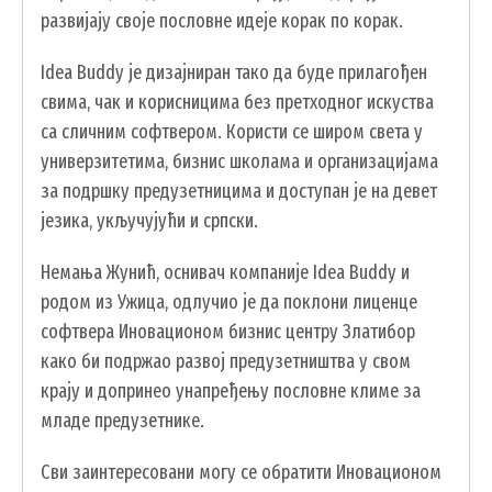
развијају своје пословне идеје корак по корак.
Idea Buddy је дизајниран тако да буде прилагођен
свима, чак и корисницима без претходног искуства
са сличним софтвером. Користи се широм света у
универзитетима, бизнис школама и организацијама
за подршку предузетницима и доступан је на девет
језика, укључујући и српски.
Немања Жунић, оснивач компаније Idea Buddy и
УСЛУГЕ
родом из Ужица, одлучио је да поклони лиценце
софтвера Иновационом бизнис центру Златибор
ПОРТАЛ Е-УПРАВА
како би подржао развој предузетништва у свом
ВОДИЧ КРОЗ ЛОКАЛНУ УПРАВУ
крају и допринео унапређењу пословне климе за
ПИСАРНИЦА
младе предузетнике.
ВИРТУЕЛНИ МАТИЧАР
Сви заинтересовани могу се обратити Иновационом
КОНКУРСИ, ПОЗИВИ, ОБАВЕШТЕЊА