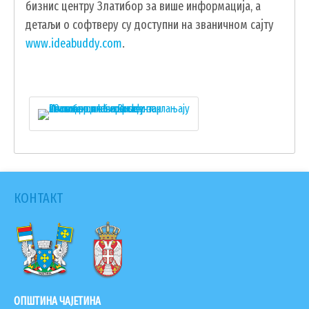
бизнис центру Златибор за више информација, а
ПОДНОШЕЊЕ ЗАХТЕВА УРБАНИЗАМ
детаљи о софтверу су доступни на званичном сајту
ГИС ЧАЈЕТИНА
www.ideabuddy.com
.
ПОСТАВИТЕ НАМ ПИТАЊЕ
КОНТАКТ
ДОКУМЕНТА
ОПШТИНА ЧАЈЕТИНА