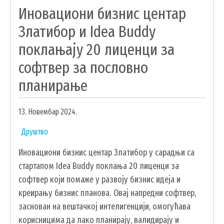
Иновациони бизнис центар
ОБРАЗОВАЊЕ
Златибор и Idea Buddy
УДРУЖЕЊА И НВО
поклањају 20 лиценци за
ЛОКАЛНА САМОУПРАВА
софтвер за пословно
СКУПШТИНА
планирање
ПРЕДСЕДНИК
ОПШТИНСКО ВЕЋЕ
13. Новембар 2024.
ОПШТИНСКА УПРАВА
Друштво
ОПШТИНСКО ПРАВОБРАНИЛАШТВО
Иновациони бизнис центар Златибор у сарадњи са
МЕСНЕ ЗАЈЕДНИЦЕ
стартапом Idea Buddy поклања 20 лиценци за
ЈАВНА ПРЕДУЗЕЋА
софтвер који помаже у развоју бизнис идеја и
КОМУНАЛНА МИЛИЦИЈА ОПШТИНЕ
креирању бизнис планова. Овај напредни софтвер,
ЧАЈЕТИНА
заснован на вештачкој интелигенцији, омогућава
ИНТЕРНА РЕВИЗИЈА
корисницима да лако планирају, валидирају и