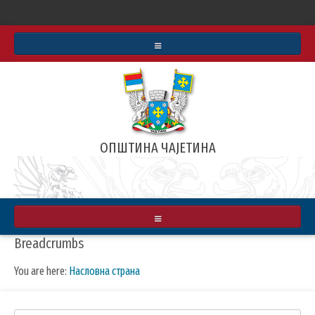
СТАТУТ
БУЏЕТ
ИНФОРМАТОР О РАДУ
ОПШТИНА ЧАЈЕТИНА
АРХИВА ВЕСТИ
РЕАЛИЗОВАЛИ СМО
ЗЛАТИБОРСКЕ ВЕСТИ
О ОПШТИНИ
Breadcrumbs
МАПА
ПРИВРЕДА
You are here:
Насловна страна
ИНФРАСТРУКТУРА
КУЛТУРА