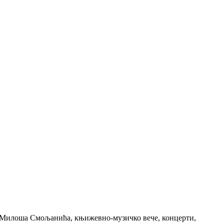
и Милоша Смољанића, књижевно-музичко вече, концерти,