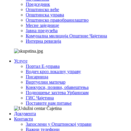
Председник
Општинско веће
Општинска управа
Општинско правобранилаштво
Месне заједнице
Јавна предузећа
Комунална милиција Општине Чајетина
Интерна ревизија
Услуге
Портал Е-управа
Водич кроз локалну управу
Писарница
Виртуелни матичар
Конкурси, позиви, обавештења
Подношење захтева Урбанизам
ГИС Чајетина
Поставите нам питање
Документа
Контакти
Запослени у Општинској управи
Важни телефони