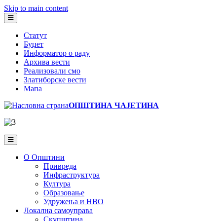
Skip to main content
Статут
Буџет
Информатор о раду
Архива вести
Реализовали смо
Златиборске вести
Мапа
ОПШТИНА ЧАЈЕТИНА
О Општини
Привреда
Инфраструктура
Култура
Образовање
Удружења и НВО
Локална самоуправа
Скупштина