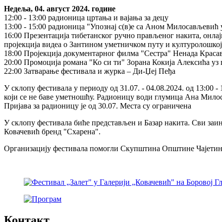
Недеља, 04. август 2024. године
12:00 - 13:00 радионица цртања и вајања за децу
13:00 - 15:00 радионица "Упознај с(в)е са Аном Милосављеви
16:00 Презентација тибетанског ручно прављеног накита, онла
пројекција видеа о Зантином уметничком путу и културолошко
18:00 Пројекција документарног филма "Сестра" Ненада Краса
20:00 Промоција романа "Ко си ти" Зорана Кокија Алексића уз
22:00 Затварање фестивала и журка – Ди-Џеј Пеђа
У склопу фестивала у периоду од 31.07. - 04.08.2024. од 13:00
који се не баве уметношћу. Радионицу води глумица Ана Мило
Пријава за радионицу је од 30.07. Места су ограничена
У склопу фестивала биће представљен и Базар накита. Сви заи
Ковачевић бренд "Схарена".
Организацију фестивала помогли Скупштина Општине Чајетина
Контакт