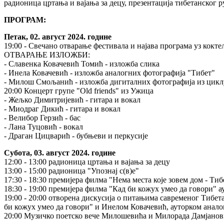
радионица цртања и вајања за децу, презентација тибетанског 
ПРОГРАМ:
Петак, 02. август 2024. године
19:00 - Свечано отварање фестивала и најава програма уз кокте
ОТВАРАЊЕ ИЗЛОЖБИ:
- Славенка Ковачевић Томић - изложба слика
- Инела Ковачевић - изложба аналогних фотографија "Тибет"
- Милош Смољанић - изложба дигиталних фотографија из циклу
20:00 Концерт групе "Old friends" из Ужица
- Жељко Димитријевић - гитара и вокал
- Миодраг Дикић - гитара и вокал
- Велибор Герзић - бас
- Лана Туцовић - вокал
- Драган Цицварић - бубњеви и перкусије
Субота, 03. август 2024. године
12:00 - 13:00 радионица цртања и вајања за децу
13:00 - 15:00 радионица "Упознај с(в)е"
17:30 - 18:30 премијера филма "Нема места које зовем дом - Ти
18:30 - 19:00 премијера филма "Кад би кожух умео да говори" ау
19:00 - 20:00 отворена дискусија о питањима савременог Тибет
би кожух умео да говори" и Инелом Ковачевић, ауторком аналог
20:00 Музичко поетско вече Милошевића и Милорада Дамјанов