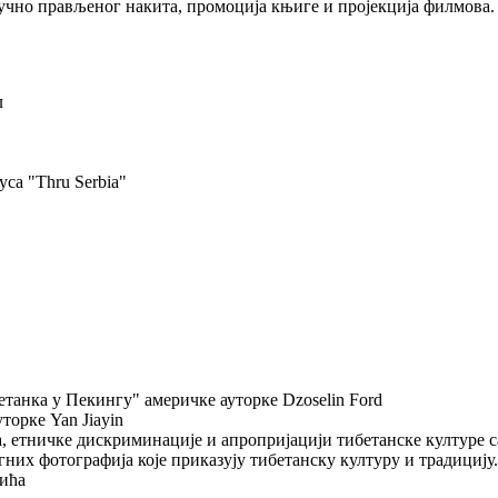
ручно прављеног накита, промоција књиге и пројекција филмова.
л
са "Thru Serbia"
бетанка у Пекингу" америчке ауторке Dzoselin Ford
торке Yan Jiayin
а, етничке дискриминације и апропријацији тибетанске културе с
них фотографија које приказују тибетанску културу и традицију.
ића