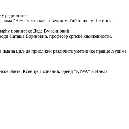
тку радионице
 филма "Нема места које зовем дом-Тибетанка у Пекингу";
смрћу новинарке Даде Вујасиновић
м води Наташа Војиновић, професор српске књижевности.
 која има за циљ да приближи различите уметничке правце људима
анске Занте, Ксеније Познанић, бренд "KIWA" и Инела