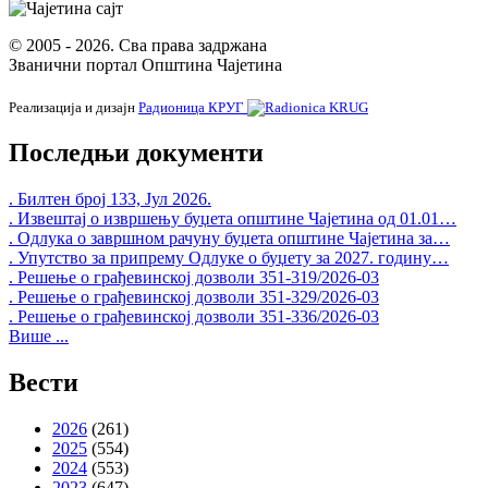
© 2005 - 2026. Сва права задржана
Званични портал Општина Чајетина
Реализација и дизајн
Радионица КРУГ
Последњи документи
. Билтен број 133, Јул 2026.
. Извештај о извршењу буџета општине Чајетина од 01.01…
. Одлука о завршном рачуну буџета општине Чајетина за…
. Упутство за припрему Одлуке о буџету за 2027. годину…
. Решење о грађевинској дозволи 351-319/2026-03
. Решење о грађевинској дозволи 351-329/2026-03
. Решење о грађевинској дозволи 351-336/2026-03
Више ...
Вести
2026
(261)
2025
(554)
2024
(553)
2023
(647)