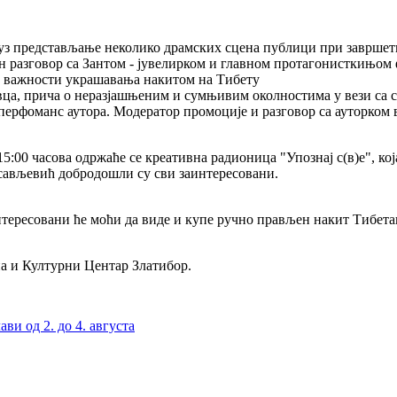
ћ уз представљање неколико драмских сцена публици при заврше
јн разговор са Зантом - јувелирком и главном протагонисткињом
ј важности украшавања накитом на Тибету
вца, прича о неразјашњеним и сумњивим околностима у вези са 
 перфоманс аутора. Модератор промоције и разговор са ауторко
 - 15:00 часова одржаће се креативна радионица "Упознај с(в)е",
сављевић добродошли су сви заинтересовани.
нтересовани ће моћи да виде и купе ручно прављен накит Тибет
 и Културни Центар Златибор.