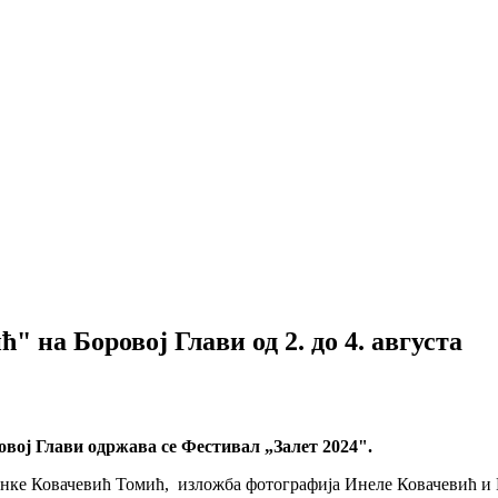
 на Боровој Глави од 2. до 4. августа
ровој Глави одржава се Фестивал „Залет 2024".
венке Ковачевић Томић, изложба фотографија Инеле Ковачевић 