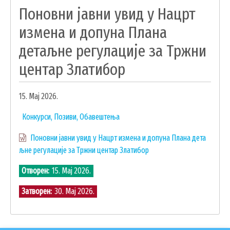
Поновни јавни увид у Нацрт
ОБРАЗОВАЊЕ
измена и допуна Плана
УДРУЖЕЊА И НВО
детаљне регулације за Тржни
ЛОКАЛНА САМОУПРАВА
центар Златибор
СКУПШТИНА
ПРЕДСЕДНИК
15. Мај 2026.
ОПШТИНСКО ВЕЋЕ
Конкурси, Позиви, Обавештења
ОПШТИНСКА УПРАВА
Поновни јавни увид у Нацрт измена и допуна Плана дета
ОПШТИНСКО ПРАВОБРАНИЛАШТВО
љне регулације за Тржни центар Златибор
МЕСНЕ ЗАЈЕДНИЦЕ
Отворен
15. Мај 2026.
ЈАВНА ПРЕДУЗЕЋА
КОМУНАЛНА МИЛИЦИЈА ОПШТИНЕ
Затворен
30. Мај 2026.
ЧАЈЕТИНА
ИНТЕРНА РЕВИЗИЈА