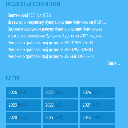
ПОСЛЕДЊИ ДОКУМЕНТИ
КОНТАКТИ
. Билтен број 133, Јул 2026.
ЗАПОСЛЕНИ У ОПШТИНСКОЈ УПРАВИ
. Извештај о извршењу буџета општине Чајетина од 01.01…
ВАЖНИ ТЕЛЕФОНИ
. Одлука о завршном рачуну буџета општине Чајетина за…
. Упутство за припрему Одлуке о буџету за 2027. годину…
ПОСТАВИТЕ ПИТАЊЕ
. Решење о грађевинској дозволи 351-319/2026-03
. Решење о грађевинској дозволи 351-329/2026-03
. Решење о грађевинској дозволи 351-336/2026-03
SEARCH FORM
Више ...
ПРЕТРАЖИ
ВЕСТИ
2026
(261)
2025
(554)
2024
(553)
2023
(647)
2022
(423)
2021
(473)
2020
(362)
2019
(629)
2018
(720)