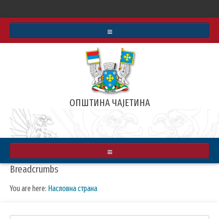
СТАТУТ
БУЏЕТ
ИНФОРМАТОР О РАДУ
ОПШТИНА ЧАЈЕТИНА
АРХИВА ВЕСТИ
РЕАЛИЗОВАЛИ СМО
ЗЛАТИБОРСКЕ ВЕСТИ
О ОПШТИНИ
Breadcrumbs
МАПА
ПРИВРЕДА
You are here:
Насловна страна
ИНФРАСТРУКТУРА
КУЛТУРА