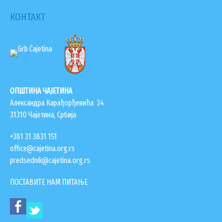
КОНТАКТ
ОПШТИНА ЧАЈЕТИНА
Александра Карађорђевића 34
31310 Чајетина, Србија
УСЛУГЕ
+381 31 3831 151
office@cajetina.org.rs
ПОРТАЛ Е-УПРАВА
predsednik@cajetina.org.rs
ВОДИЧ КРОЗ ЛОКАЛНУ УПРАВУ
ПИСАРНИЦА
ПОСТАВИТЕ НАМ ПИТАЊЕ
ВИРТУЕЛНИ МАТИЧАР
КОНКУРСИ, ПОЗИВИ, ОБАВЕШТЕЊА